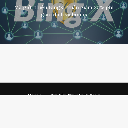
Mã giới thiệu BingX: Nhận giảm 20% phí
giao dịch và bonus
Home
Tin tức Crypto & Blog
Nhận mã giới thiệu
Referral Codescom