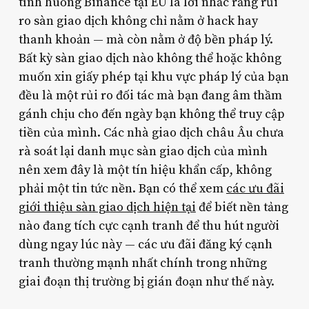
tình huống Binance tại EU là lời nhắc rằng rủi
ro sàn giao dịch không chỉ nằm ở hack hay
thanh khoản — mà còn nằm ở độ bền pháp lý.
Bất kỳ sàn giao dịch nào không thể hoặc không
muốn xin giấy phép tại khu vực pháp lý của bạn
đều là một rủi ro đối tác mà bạn đang âm thầm
gánh chịu cho đến ngày bạn không thể truy cập
tiền của mình. Các nhà giao dịch châu Âu chưa
rà soát lại danh mục sàn giao dịch của mình
nên xem đây là một tín hiệu khẩn cấp, không
phải một tin tức nền. Bạn có thể xem
các ưu đãi
giới thiệu sàn giao dịch hiện tại
để biết nền tảng
nào đang tích cực cạnh tranh để thu hút người
dùng ngay lúc này — các ưu đãi đăng ký cạnh
tranh thường mạnh nhất chính trong những
giai đoạn thị trường bị gián đoạn như thế này.