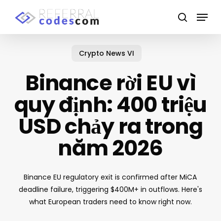
Skip
Menu
to
search
main
content
Crypto News VI
Binance rời EU vì
quy định: 400 triệu
USD chảy ra trong
năm 2026
Binance EU regulatory exit is confirmed after MiCA
deadline failure, triggering $400M+ in outflows. Here's
what European traders need to know right now.