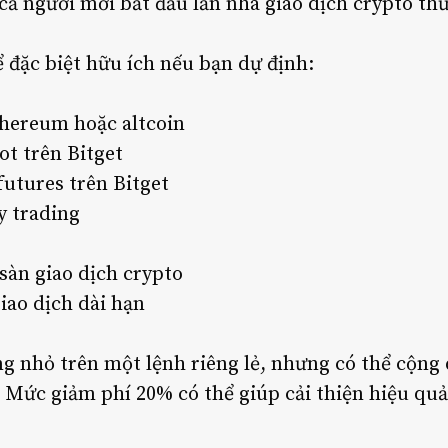
 cả người mới bắt đầu lẫn nhà giao dịch crypto t
 đặc biệt hữu ích nếu bạn dự định:
thereum hoặc altcoin
ot trên Bitget
utures trên Bitget
y trading
 sàn giao dịch crypto
iao dịch dài hạn
ông nhỏ trên một lệnh riêng lẻ, nhưng có thể cộn
 Mức giảm phí 20% có thể giúp cải thiện hiệu quả 