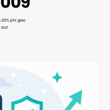
5009
 20% phí giao
 bot.