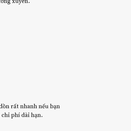
hường xuyên.
g dồn rất nhanh nếu bạn
chi phí dài hạn.