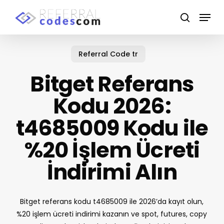
Skip
Menu
to
search
main
Close
content
Menu
Referral Code tr
Bitget Referans
Kodu 2026:
t4685009 Kodu ile
%20 İşlem Ücreti
İndirimi Alın
Bitget referans kodu t4685009 ile 2026’da kayıt olun,
%20 işlem ücreti indirimi kazanın ve spot, futures, copy