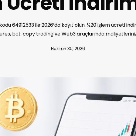
 Ücreti İndirim
odu 64912533 ile 2026’da kayıt olun, %20 işlem ücreti indi
tures, bot, copy trading ve Web3 araçlarında maliyetlerinizi
Haziran 30, 2026