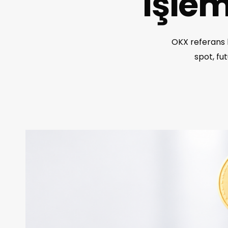
İşlem
OKX referans k
spot, fu