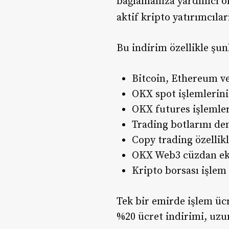
bağlamanıza yardımcı 
aktif kripto yatırımcılar
Bu indirim özellikle şunl
Bitcoin, Ethereum ve
OKX spot işlemlerin
OKX futures işlemle
Trading botlarını d
Copy trading özellik
OKX Web3 cüzdan ek
Kripto borsası işlem
Tek bir emirde işlem ücr
%20 ücret indirimi, uzun