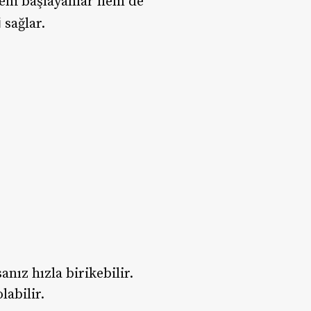
eni başlayanlar hem de
i
sağlar.
nız hızla birikebilir.
labilir.