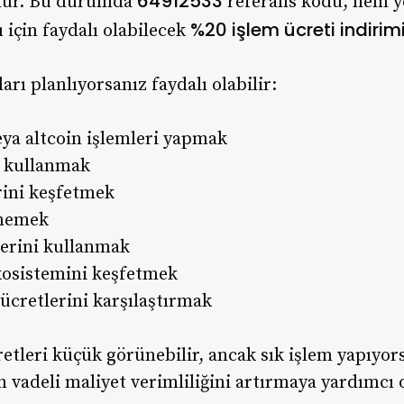
64912533
olur. Bu durumda
referans kodu, hem y
%20 işlem ücreti indirim
ı için faydalı olabilecek
arı planlıyorsanız faydalı olabilir:
ya altcoin işlemleri yapmak
i kullanmak
rini keşfetmek
enemek
lerini kullanmak
osistemini keşfetmek
 ücretlerini karşılaştırmak
etleri küçük görünebilir, ancak sık işlem yapıyorsa
 vadeli maliyet verimliliğini artırmaya yardımcı o