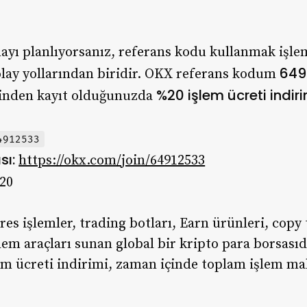
ayı planlıyorsanız, referans kodu kullanmak işlem
649
lay yollarından biridir. OKX referans kodum
%20 işlem ücreti indir
rinden kayıt olduğunuzda
4912533
sı:
https://okx.com/join/64912533
20
res işlemler, trading botları, Earn ürünleri, cop
işlem araçları sunan global bir kripto para borsası
lem ücreti indirimi, zaman içinde toplam işlem ma