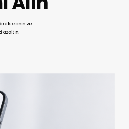
i Alın
rimi kazanın ve
 azaltın.