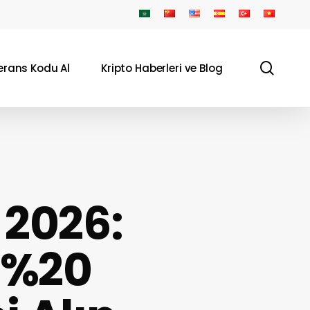
sear
erans Kodu Al
Kripto Haberleri ve Blog
 2026:
 %20