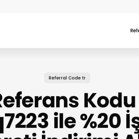
Ref
Referral Code tr
eferans Kodu
7223 ile %20 