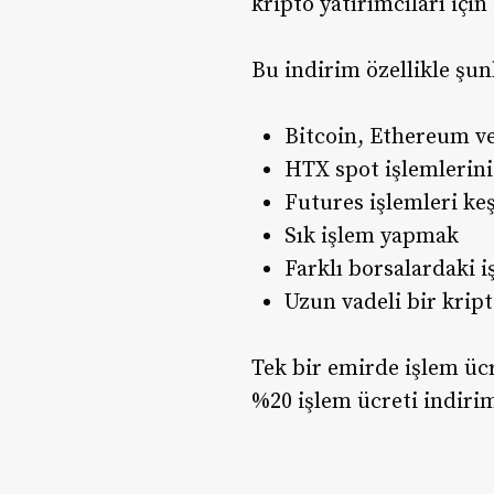
kripto yatırımcıları için
Bu indirim özellikle şunl
Bitcoin, Ethereum ve
HTX spot işlemlerin
Futures işlemleri k
Sık işlem yapmak
Farklı borsalardaki i
Uzun vadeli bir krip
Tek bir emirde işlem ücr
%20 işlem ücreti indirim