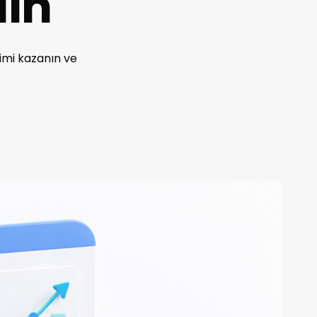
lın
rimi kazanın ve