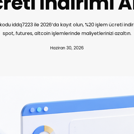
reti İndirimi A
odu iddq7223 ile 2026’da kayıt olun, %20 işlem ücreti indi
spot, futures, altcoin işlemlerinde maliyetlerinizi azaltın.
Haziran 30, 2026