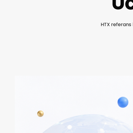
Üc
HTX referans k