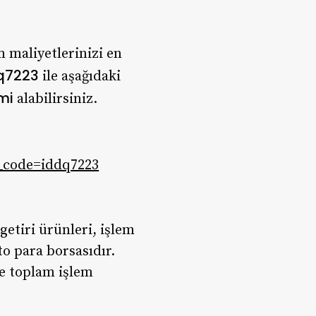
 maliyetlerinizi en
q7223
ile aşağıdaki
imi
alabilirsiniz.
e_code=iddq7223
getiri ürünleri, işlem
to para borsasıdır.
de toplam işlem