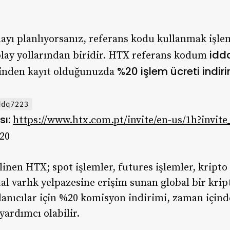
ayı planlıyorsanız, referans kodu kullanmak işlem
idd
lay yollarından biridir. HTX referans kodum
%20 işlem ücreti indir
rinden kayıt olduğunuzda
ddq7223
sı:
https://www.htx.com.pt/invite/en-us/1h?invit
20
inen HTX; spot işlemler, futures işlemler, kripto 
ital varlık yelpazesine erişim sunan global bir krip
lanıcılar için %20 komisyon indirimi, zaman için
yardımcı olabilir.