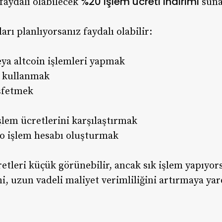
%20 işlem ücreti indirimi
 faydalı olabilecek
suna
arı planlıyorsanız faydalı olabilir:
ya altcoin işlemleri yapmak
i kullanmak
eşfetmek
şlem ücretlerini karşılaştırmak
to işlem hesabı oluşturmak
etleri küçük görünebilir, ancak sık işlem yapıyorsa
i, uzun vadeli maliyet verimliliğini artırmaya yard