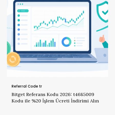
t4685009
Kodu
ile
%20
İşlem
Ücreti
İndirimi
Alın
Referral Code tr
Bitget Referans Kodu 2026: t4685009
Kodu ile %20 İşlem Ücreti İndirimi Alın