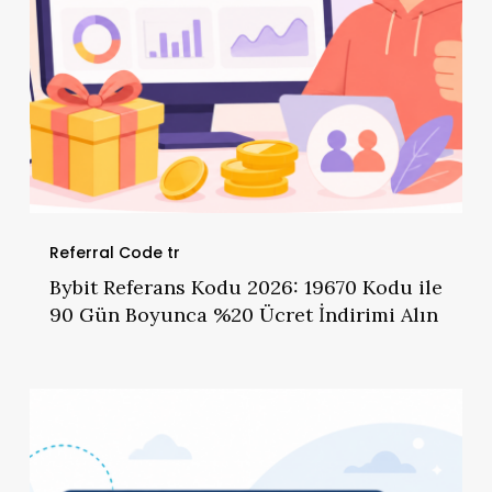
Gün
Boyunca
%20
Ücret
İndirimi
Alın
Referral Code tr
Bybit Referans Kodu 2026: 19670 Kodu ile
90 Gün Boyunca %20 Ücret İndirimi Alın
Bitget
Referans
Kodu
2026: