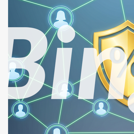
İndirimi
ve
Bonusunuzu
Alın