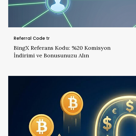
Referral Code tr
BingX Referans Kodu: %20 Komisyon
İndirimi ve Bonusunuzu Alın
MEXC
Referans
Kodu:
Sıfır
Ücretli
Spot
İşlemi
Deneyimleyin