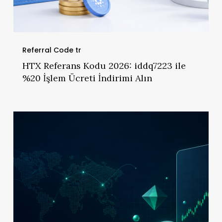
Referral Code tr
HTX Referans Kodu 2026: iddq7223 ile
%20 İşlem Ücreti İndirimi Alın
Gate.io
Referans
Kodu
2026:
NZRAPCBW
Kodu
ile
%20
İşlem