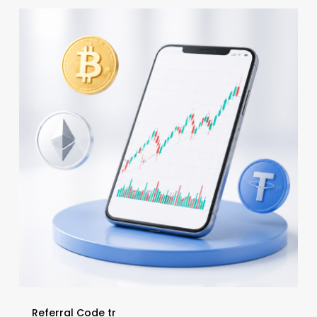
OKX
Referans
Kodu
2026:
64912533
Kodu
ile
%20
İşlem
Ücreti
İndirimi
Alın
Referral Code tr