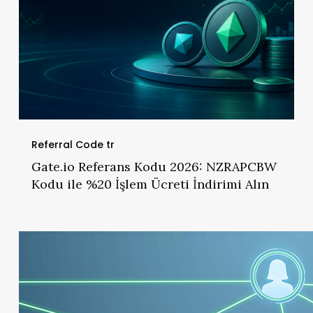
Ücreti
İndirimi
Alın
Referral Code tr
Gate.io Referans Kodu 2026: NZRAPCBW
Kodu ile %20 İşlem Ücreti İndirimi Alın
BingX
Referans
Kodu:
%20
Komisyon