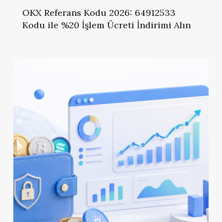
OKX Referans Kodu 2026: 64912533
Kodu ile %20 İşlem Ücreti İndirimi Alın
HTX
Referans
Kodu
2026:
iddq7223
ile
%20
İşlem
Ücreti
İndirimi
Alın