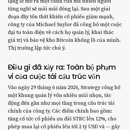
lặng lẽ mở ra một cánh cửa mà nhiều người
từng nghĩ sẽ mãi mãi đóng lại. Sau một giai
đoạn đầy tổn thất khiến cổ phiếu giảm mạnh,
công ty của Michael Saylor đã công bố một cuộc
đại tu toàn diện về cách họ quản lý, khai thác
giá trị và bảo vệ kho Bitcoin khổng lồ của mình.
Thị trường lập tức chú ý.
Điều gì đã xảy ra: Toàn bộ phạm
vi của cuộc tái cấu trúc vốn
Vào ngày 29 tháng 6 năm 2026, Strategy công bố
một khung quản lý vốn nhiều mũi nhọn, tác
động đến gần như mọi tầng trong cấu trúc tài
chính của công ty. Các điểm chính bao gồm:
tăng cổ tức cổ phiếu ưu đãi STRC lên 12%, cho
phép mua lại cổ phiếu lên tới 2 tỷ USD và — gây