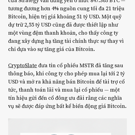
của Strategy vẫn đứng yên ở mức 847.363 BTC —
tương đương hơn 4% nguồn cung tối đa 21 triệu
Bitcoin, hiện trị giá khoảng 51 tỷ USD. Một quỹ
dự trữ 2,55 tỷ USD cũng đã được thiết lập như
một vùng đệm thanh khoản, cho thấy công ty
đang xây dựng hạ tầng tài chính thực sự thay vì
chỉ dựa vào sự tăng giá của Bitcoin.
CryptoSlate
đưa tin cổ phiếu MSTR đã tăng sau
thông báo, khi công ty cho phép mua lại tới 2 tỷ
USD và mở ra khả năng bán Bitcoin để tài trợ cổ
tức, thanh toán lãi và mua lại cổ phiếu — một
tín hiệu gửi đến cổ đông ưu đãi rằng các nghĩa
vụ sẽ được đáp ứng bất kể biến động giá Bitcoin.