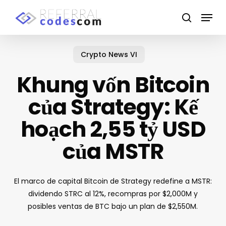
Skip
Menu
to
search
main
content
Crypto News VI
Khung vốn Bitcoin
của Strategy: Kế
hoạch 2,55 tỷ USD
của MSTR
El marco de capital Bitcoin de Strategy redefine a MSTR:
dividendo STRC al 12%, recompras por $2,000M y
posibles ventas de BTC bajo un plan de $2,550M.