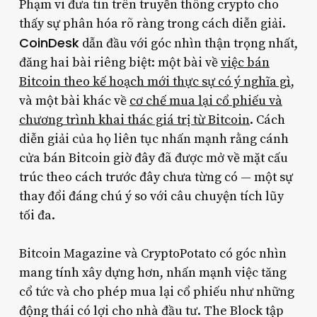
Phạm vi đưa tin trên truyền thông crypto cho
thấy sự phân hóa rõ ràng trong cách diễn giải.
CoinDesk
dẫn đầu với góc nhìn thận trọng nhất,
đăng hai bài riêng biệt: một bài về
việc bán
Bitcoin theo kế hoạch mới thực sự có ý nghĩa gì
,
và một bài khác về
cơ chế mua lại cổ phiếu và
chương trình khai thác giá trị từ Bitcoin
. Cách
diễn giải của họ liên tục nhấn mạnh rằng cánh
cửa bán Bitcoin giờ đây đã được mở về mặt cấu
trúc theo cách trước đây chưa từng có — một sự
thay đổi đáng chú ý so với câu chuyện tích lũy
tối đa.
Bitcoin Magazine và CryptoPotato có góc nhìn
mang tính xây dựng hơn, nhấn mạnh việc tăng
cổ tức và cho phép mua lại cổ phiếu như những
động thái có lợi cho nhà đầu tư. The Block tập