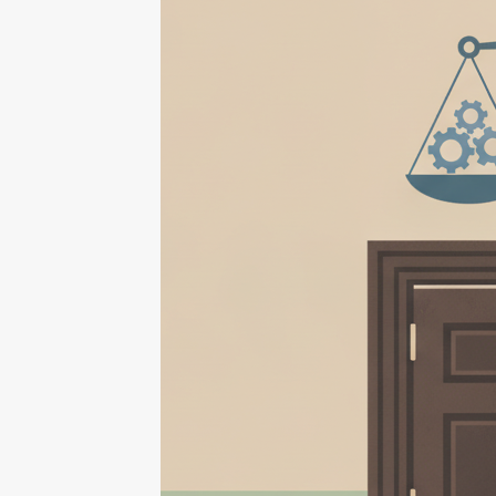
Phiếu
CLARITY
Act
Bị
Hoãn:
Thượng
Viện
Dời
Sang
Tháng
9/2026