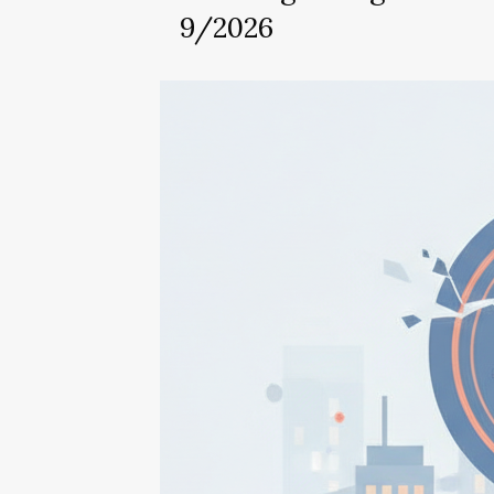
9/2026
Lỗ
Hổng
Coldcard
Bị
Khai
Thác:
Hơn
$120
Triệu
Bốc
Hơi
Năm
2026