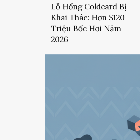
Lỗ Hổng Coldcard Bị
Khai Thác: Hơn $120
Triệu Bốc Hơi Năm
2026
Lỗ
Hổng
Bảo
Mật
Coldcard:
130
Triệu
USD
Bitcoin