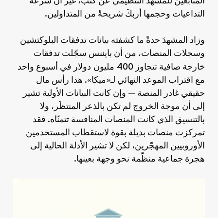
المتابعين للمشهد التنظيمي عن كثب، غير أن سرعة
التداعيات وحجمها أربكَ شريحةً من المتداولين.
وزاد المشهدَ حدةً ما كشفته بيانات تدفقات البلوكتشين
وسجلات المنصات، من أن بايننس سجّلت تدفقات
400 مليون دولار
خارجة صافية تتجاوز
في أسبوع واحد
مع اقتراب الموعد النهائي لـ«ميكا». هذا رأس مال
حقيقي غادر المنصة — وإن كانت البيانات الأولية تشير
إلى أن موجة الخروج لم تكن بالذعر المنتظَر، ولا
بالتنسيق الذي كانت المنصات المنافسة تتمنّاه. فقد
تمركزت منصات بديلة بقوة لاستقطاب المستخدمين
الأوروبيين المهجّرين، لكن لا تشير الأدلة الحالية إلى
هجرة جماعية منظّمة نحو وجهة بعينها.