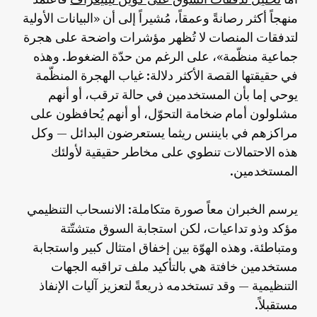
منهجاً أكثر رصانةً وعمقاً، مُشيراً إلى أن «البيانات الأولية
لتدفقات المنصات لا تُظهر مؤشرات واضحة على هجرة
جماعية منظّمة»، على الرغم من حدّة الضغوط. وهذه
في حقيقتها القصة الأكثر دلالة: غياب الهجرة المنظّمة
يوحي إما بأن المستخدمين في حالة ترقب، أو أنهم
مشلولون أمام ضخامة التحوّل، أو أنهم يُحافظون على
مراكزهم في بايننس ريثما يستعرضون البدائل — وكل
هذه الاحتمالات تنطوي على مخاطر حقيقية لأولئك
المستخدمين.
يرسم الخبران معاً صورة متكاملة: الانسحاب التنظيمي
مؤكد وذو تداعيات، لكن استجابة السوق متشتّتة
ومتباطئة. وهذه الهوّة بين إخفاق امتثال كبير واستجابة
مستخدمين خافتة هي بالتأكيد ملف تراقبه الجهات
التنظيمية — وقد تستخدمه ذريعةً لتعزيز آليات الإنفاذ
مستقبلاً.