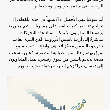
الربحية التي يدعمها جو لوبين وبيت مايين.
سولانا
أما
فهي الأفضل أداءً نسبياً في هذه اللقطة، إذ
تتراجع 3.32% لكنها تحافظ على مستويات دعم محورية
يرصدها المتداولون. لا يمكن إسناد هذه التحركات
مباشرةً إلى أزمة بايننس الأوروبية، لكن النبرة العامة —
حذرة وخالية من محفّز اتجاهي واضح — تنسجم مع
سوق يهضم حالة من الضبابية التنظيمية. فحين تنسحب
منصة بحجم بايننس من سوق رئيسي، يميل المتداولون
إلى تخفيف مراكزهم الجريئة ريثما تنقشع الصورة.