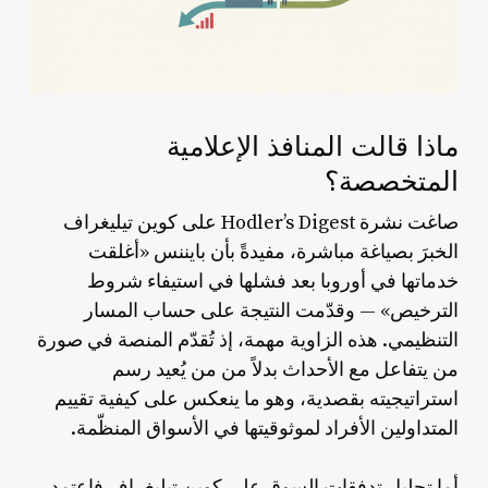
ماذا قالت المنافذ الإعلامية
المتخصصة؟
صاغت نشرة Hodler’s Digest على كوين تيليغراف
الخبرَ بصياغة مباشرة، مفيدةً بأن بايننس «أغلقت
خدماتها في أوروبا بعد فشلها في استيفاء شروط
الترخيص» — وقدّمت النتيجة على حساب المسار
التنظيمي. هذه الزاوية مهمة، إذ تُقدّم المنصة في صورة
من يتفاعل مع الأحداث بدلاً من من يُعيد رسم
استراتيجيته بقصدية، وهو ما ينعكس على كيفية تقييم
المتداولين الأفراد لموثوقيتها في الأسواق المنظّمة.
أما
تحليل تدفقات السوق على كوين تيليغراف
فاعتمد