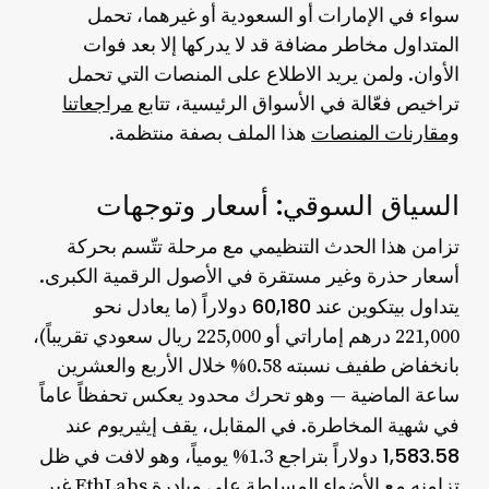
سواء في الإمارات أو السعودية أو غيرهما، تحمل
المتداول مخاطر مضافة قد لا يدركها إلا بعد فوات
الأوان. ولمن يريد الاطلاع على المنصات التي تحمل
تراخيص فعّالة في الأسواق الرئيسية، تتابع
مراجعاتنا
ومقارنات المنصات
هذا الملف بصفة منتظمة.
السياق السوقي: أسعار وتوجهات
تزامن هذا الحدث التنظيمي مع مرحلة تتّسم بحركة
أسعار حذرة وغير مستقرة في الأصول الرقمية الكبرى.
بيتكوين
60,180 دولاراً
يتداول
عند
(ما يعادل نحو
221,000 درهم إماراتي أو 225,000 ريال سعودي تقريباً)،
بانخفاض طفيف نسبته 0.58% خلال الأربع والعشرين
ساعة الماضية — وهو تحرك محدود يعكس تحفظاً عاماً
إيثيريوم
في شهية المخاطرة. في المقابل، يقف
عند
1,583.58 دولاراً
بتراجع 1.3% يومياً، وهو لافت في ظل
تزامنه مع الأضواء المسلطة على مبادرة EthLabs غير