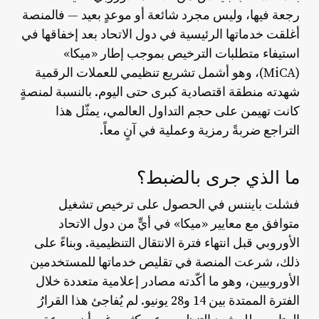
رجعة فيها، وليس مجرد شائعة أو موعدٍ بعيد — فالمنصة
أغلقت خدماتها الرئيسية في دول الاتحاد بعد إخفاقها في
استيفاء متطلبات الترخيص بموجب إطار «ميكا»
(MiCA)، وهو أشمل تشريع تنظيمي للعملات الرقمية
شهدته منطقة اقتصادية كبرى حتى اليوم. بالنسبة لمنصةٍ
كانت تهيمن على حجم التداول العالمي، يمثّل هذا
التراجع ضربةً رمزية وعملية في آنٍ معاً.
ما الذي جرى بالضبط؟
فشلت بايننس في الحصول على ترخيص تشغيل
متوافق مع معايير «ميكا» في أيٍّ من دول الاتحاد
الأوروبي قبل انتهاء فترة الانتقال التنظيمية. وبناءً على
ذلك، شرعت المنصة في تقليص خدماتها للمستخدمين
الأوروبيين، وهو ما أكّدته مصادر إعلامية متعددة خلال
الفترة الممتدة بين 14 و28 يونيو. لم يُفاجئ هذا القرارُ