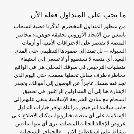
ما يجب على المتداول فعله الآن
انسحاب
من منظور المتداول المخضرم، تُذكّرنا قضية
بايننس من الاتحاد الأوروبي
بحقيقة جوهرية: مخاطر
المنصة لا تقتصر على الاختراقات الأمنية أو أزمات
السيولة — بل تمتد إلى صمودها التنظيمي على المدى
البعيد. أي منصة لا تستطيع أو لا تسعى إلى استيفاء
متطلبات الترخيص في سوقك المحلي هي في الواقع
مخاطرة طرف مقابل تحملها بصمت، حتى اليوم الذي
تجد فيه نفسك عاجزاً عن الوصول إلى أموالك. وتجدر
الإشارة هنا إلى أن المتداولين الراغبين في تحقيق
انسجام مع مبادئ الشريعة الإسلامية ينبغي عليهم إلى
جانب سلامة الترخيص مراعاة توافر خيارات التداول
الإسلامية على أي منصة يختارونها. يمكنك الاطلاع على
عروض الإحالة الحالية للمنصات
لترى أي منها يتنافس
بنشاط على استقطابك الآن — فالحوافز التسجيلية