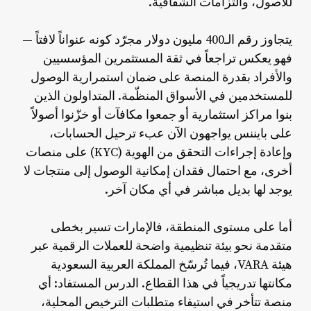
للأصول، والتزامات الشفافية.
يتجاوز رقم الـ400 مليون دولار مجرّد كونه عنواناً لافتاً —
فهو يعكس تراجعاً في ثقة المستثمرين المؤسسيين
والأفراد بقدرة المنصة على ضمان استمرارية الوصول
للمستخدمين في الأسواق المنظّمة. المتداولون الذين
بنوا مراكز استثمارية أو جمعوا مكافآت أو خزّنوا أصولاً
على بايننس يواجهون الآن عبء ترحيل الحسابات،
وإعادة إجراءات التحقق من الهوية (KYC) على منصات
أخرى، مع احتمال فقدان إمكانية الوصول إلى منتجات لا
يوجد لها بديل مباشر في أي مكان آخر.
أما على مستوى المنطقة، فالإمارات تسير بخطى
متقدمة نحو بيئة تنظيمية واضحة للعملات الرقمية عبر
هيئة VARA، فيما تُرسّخ المملكة العربية السعودية
مكانتها تدريجياً في هذا القطاع. الدرس المستفاد: أي
منصة تتأخر في استيفاء متطلبات الترخيص المحلية،