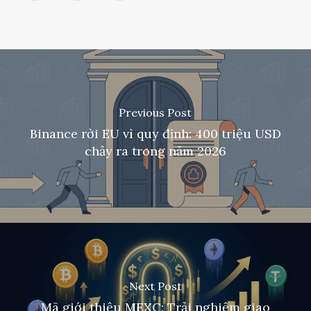
Previous Post
Binance rời EU vì quy định: 400 triệu USD
chảy ra trong năm 2026
Next Post
Mã giới thiệu MEXC: Trải nghiệm giao