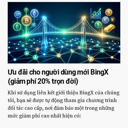
Ưu đãi cho người dùng mới BingX
(giảm phí 20% trọn đời)
Khi sử dụng liên kết giới thiệu BingX của chúng
tôi, bạn sẽ được tự động tham gia chương trình
đối tác cao cấp, nơi đảm bảo một trong những
mức giảm phí cao nhất hiện có: