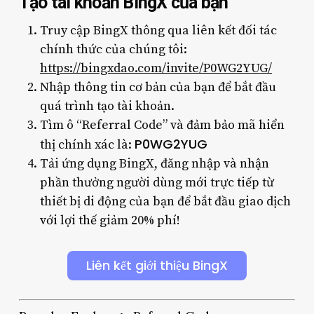
Tạo tài khoản BingX của bạn
Truy cập BingX thông qua liên kết đối tác
chính thức của chúng tôi:
https://bingxdao.com/invite/P0WG2YUG/
Nhập thông tin cơ bản của bạn để bắt đầu
quá trình tạo tài khoản.
Tìm ô “Referral Code” và đảm bảo mã hiển
P0WG2YUG
thị chính xác là:
Tải ứng dụng BingX, đăng nhập và nhận
phần thưởng người dùng mới trực tiếp từ
thiết bị di động của bạn để bắt đầu giao dịch
với lợi thế giảm 20% phí!
Liên kết giới thiệu BingX