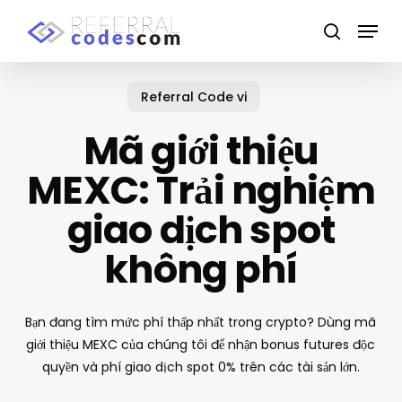
Skip
Menu
to
search
main
content
Referral Code vi
Mã giới thiệu
MEXC: Trải nghiệm
giao dịch spot
không phí
Bạn đang tìm mức phí thấp nhất trong crypto? Dùng mã
giới thiệu MEXC của chúng tôi để nhận bonus futures độc
quyền và phí giao dịch spot 0% trên các tài sản lớn.