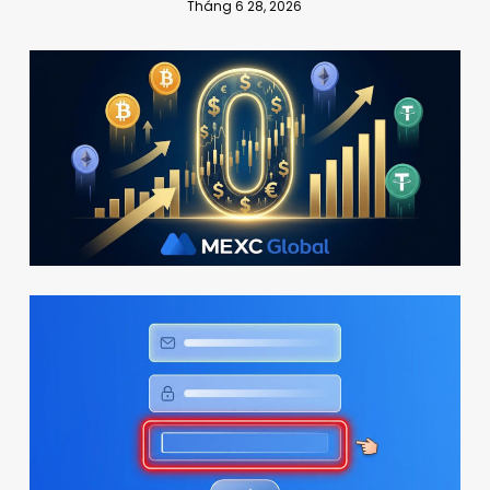
Tháng 6 28, 2026