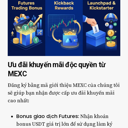
Ưu đãi khuyến mãi độc quyền từ
MEXC
Đăng ký bằng mã giới thiệu MEXC của chúng tôi
sẽ giúp bạn nhận được cấp ưu đãi khuyến mãi
cao nhất:
Bonus giao dịch Futures:
Nhận khoản
bonus USDT giá trị lớn để sử dụng làm ký