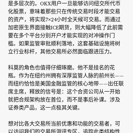
是多层次的。OKX用户一旦能够访问纽交所代币
化股票，意味着那些只在传统交易时段才能交易
的资产，将实现7×24小时全天候可交易。而通过
加密原生界面接触ICE期货，则大幅降低了此前需
要在多个平台分别开户才能实现的对冲操作门
槛。如果监管审批顺利落地，这套基础设施将树
立行业标杆，其他交易所必然面临跟进压力。
科莫的角色也值得仔细琢磨。他不是挂名的花
瓶。作为在纽约州拥有深厚监管人脉的前州长——
而纽约恰恰是美国金融监管的核心地带——出任联
席主席，释放的信号是：这个合资公司从一开始
就把合规架构放在首位，而不是事后补课。涉及
证券类产品，这一点极其关键。
想对比各大交易所当前优惠和功能的交易者，可
以访问我们的
交易所测评专区
，追踪此类结构性