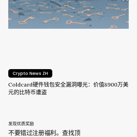
包
安
全
漏
洞
曝
光：
价
值
Crypto News ZH
8900
万
Coldcard硬件钱包安全漏洞曝光：价值8900万美
美
元的比特币遭盗
元
的
比
特
发现优质奖励
币
不要错过注册福利。查找顶
遭