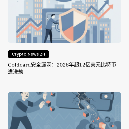
年
超
1.2
亿
美
元
比
Crypto News ZH
特
币
Coldcard安全漏洞：2026年超1.2亿美元比特币
遭
遭洗劫
洗
劫
Coldcard
安
全
漏
洞