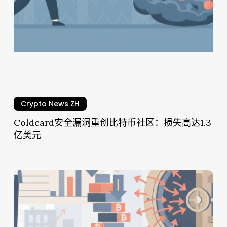
重
创
比
特
币
社
区：
损
Crypto News ZH
失
高
Coldcard安全漏洞重创比特币社区：损失高达1.3
达
亿美元
1.3
亿
美
Strategy
元
比
特
币
抛