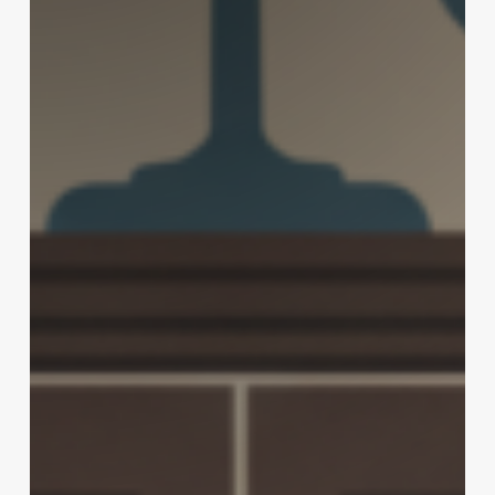
月：
加
密
监
管
靴
子
何
时
落
地？