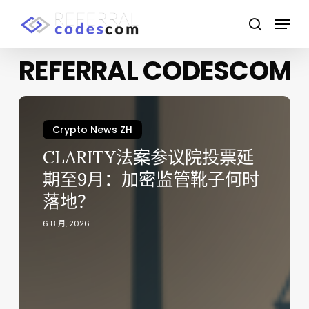
Skip
Menu
to
search
main
Close
content
REFERRAL CODESCOM
Menu
CLARITY
法
Crypto News ZH
案
CLARITY法案参议院投票延
参
议
期至9月：加密监管靴子何时
院
落地？
投
票
6 8 月, 2026
延
期
至
9