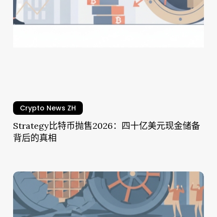
售
2026：
四
十
亿
美
元
现
Crypto News ZH
金
储
Strategy比特币抛售2026：四十亿美元现金储备
备
背后的真相
背
后
的
Coldcard
真
硬
相
件
钱