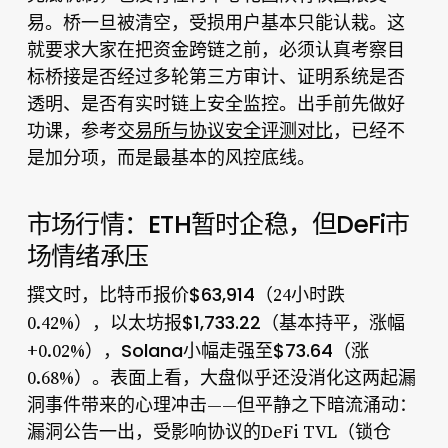
易。
桥一旦被清空，受损用户基本只能认栽。这
就要求大家在把资金跨链之前，必须认真考察目
标桥接是否经过多轮第三方审计、证明系统是否
透明、是否有实时链上安全监控。出手前先做好
功课，参考
交易所与协议安全评测对比
，已经不
是加分项，而是最基本的风控底线。
市场行情：ETH暂时企稳，但DeFi市
场情绪承压
比特币报价$63,914
撰文时，
（24小时跌
以太坊报$1,733.22
0.42%），
（基本持平，涨幅
Solana小幅走强至$73.64
+0.02%），
（涨
0.68%）。表面上看，大盘似乎还没消化这两起漏
洞事件带来的心理冲击——但平静之下暗流涌动：
漏洞公告一出，受影响协议的DeFi TVL（锁仓