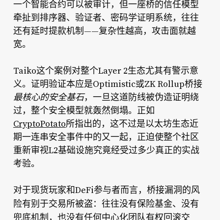
一个智能合约可以被审计，但一座桥的信任模型
牵扯到排序器、验证者、密码学证明系统，往往
还有延时提款机制——复杂性越高，攻击面就越
宽。
Taiko这个案例对整个Layer 2生态尤其有警示意
义。证明验证本应是Optimistic或ZK Rollup桥接
最核心的安全基石
，一旦这道防线被伪造证明绕
过，整个安全模型就轰然倒塌。正如
CryptoPotato
所指出的，这不过是以太坊生态近
期一连串安全事件中的又一起，正迫使整个社区
重新审视L2基础设施究竟经受过多少真正的实战
考验。
对于现货玩家和DeFi参与者而言，桥接漏洞的风
往往没有保险基金、没有
险有别于交易所被盗：
兜底机制，也没有任何中心化团队有权回滚交