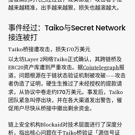
越来越精准，出手越来越狠，损失也越滚越大。
事件经过：Taiko与Secret Network
接连被打
Taiko桥接遭攻击，损失170万美元
以太坊Layer 2网络Taiko正式确认，其跨链桥及
ERC20资产库遭到严重攻击。据
Cointelegraph
报
道，问题根源在于链状态验证机制被攻破——攻击
者伪造了证明，硬生生推过了未经授权的提款请
170万美元
求，从协议中卷走约
。事发后，Taiko
团队紧急叫停出块，并在各大渠道发出警告，催
促用户尽快从桥接中撤出剩余资金。
链上安全机构Blockaid对技术层面进行了深度分
析，指出核心问题在于Taiko桥验证「源信号证