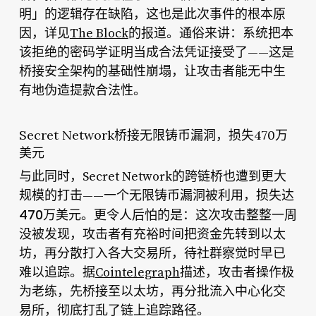
明」的逻辑存在缺陷，这也是此次事件的根本原
因，详见
The Block
的报道。通俗来讲：系统把本
该拒绝的密码学证明当成合法凭证接受了——这是
桥接安全架构的基础性崩塌，让攻击者能无中生
有地伪造提款合法性。
Secret Network桥接无限铸币漏洞，损失470万
美元
与此同时，Secret Network的跨链桥也遭到更大
规模的打击——一个无限铸币漏洞被利用，损失达
470万美元
。更令人后怕的是：这次攻击整整一周
没被发现，攻击者有充裕时间把资金先转到以太
坊，再分散打入各大交易所，待社群察觉时早已
难以追踪。据
Cointelegraph
描述，攻击者操作极
为老练，先桥接至以太坊，再分批流入中心化交
易所，彻底打乱了链上追踪路径。