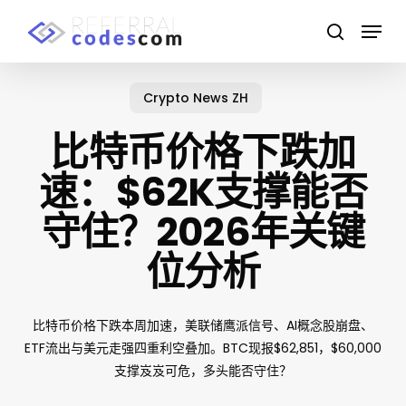
Skip
Menu
to
search
main
Close
content
Menu
Crypto News ZH
比特币价格下跌加
速：$62K支撑能否
守住？2026年关键
位分析
比特币价格下跌本周加速，美联储鹰派信号、AI概念股崩盘、
ETF流出与美元走强四重利空叠加。BTC现报$62,851，$60,000
支撑岌岌可危，多头能否守住？