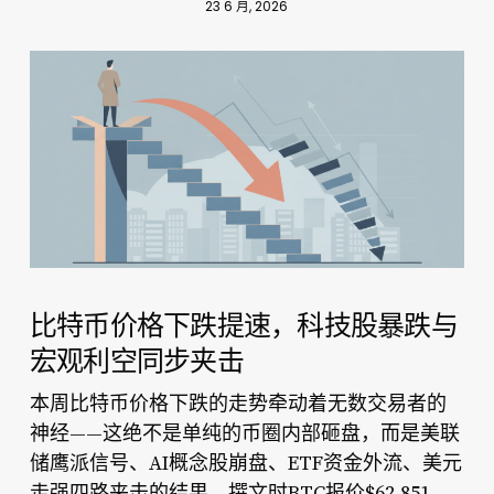
23 6 月, 2026
比特币价格下跌提速，科技股暴跌与
宏观利空同步夹击
比特币价格下跌
本周
的走势牵动着无数交易者的
神经——这绝不是单纯的币圈内部砸盘，而是美联
储鹰派信号、AI概念股崩盘、ETF资金外流、美元
走强四路夹击的结果。撰文时BTC报价$62,851，