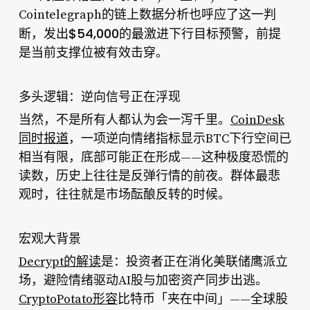
Cointelegraph的链上数据分析也呼应了这一判
$54,000的最激进下行目标预警
断，发出
，前提
是当前支撑位被有效击穿。
多头逻辑：逆向信号正在浮现
当然，不是所有人都认为会一泻千里。
CoinDesk
同时报道
，一项逆向情绪指标显示BTC下行空间已
相当有限，底部可能正在形成——这种极度恐慌的
读数，历史上往往是反弹行情的前夜。群体最悲
观时，往往就是市场酝酿反转的时候。
宏观大背景
Decrypt的解读
是：投资者正在消化美联储鹰派立
场，避险情绪驱动AI股与加密资产同步出逃。
CryptoPotato形容
比特币「夹在中间」——全球股