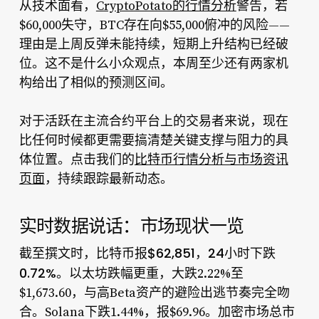
从技术面看，
CryptoPotato的行情分析
警告，若
$60,000失守，BTC存在向$55,000俯冲的风险——
理由是上周反弹未能持续，短期上升结构已经破
位。这不是什么小众观点，本周至少还有两家机
构给出了相似的预测区间。
对于活跃在主流合约平台上的交易者来说，现在
比任何时候都更需要搞清楚关键支撑与阻力的具
体位置。点击我们的
比特币行情分析与市场资讯
页面
，持续跟踪最新动态。
实时数据说话：市场现状一览
比特币报$62,851，24小时下跌
截至撰文时，
0.72%
。以太坊跌幅更重，大跌2.22%至
$1,673.60，与高Beta资产的避险出逃节奏完全吻
合。Solana下跌1.44%，报$69.96。加密市场总市