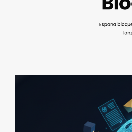
Bl
España bloque
lan