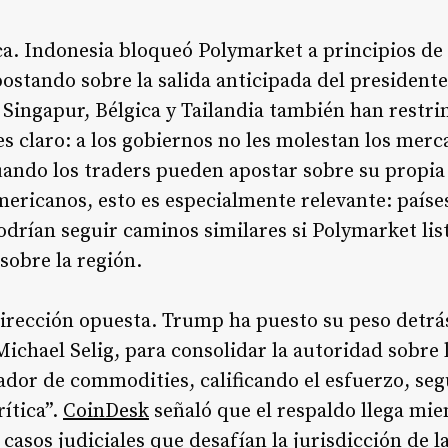
ica. Indonesia bloqueó Polymarket a principios d
ostando sobre la salida anticipada del president
, Singapur, Bélgica y Tailandia también han restri
es claro: a los gobiernos no les molestan los mer
ando los traders pueden apostar sobre su propia e
americanos, esto es especialmente relevante: país
drían seguir caminos similares si Polymarket li
sobre la región.
irección opuesta. Trump ha puesto su peso detrás
Michael Selig, para consolidar la autoridad sobre
lador de commodities, calificando el esfuerzo, se
ítica”.
CoinDesk
señaló que el respaldo llega mi
asos judiciales que desafían la jurisdicción de l