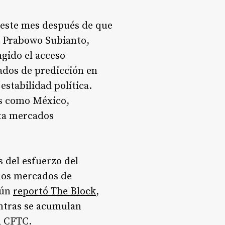
e este mes después de que
e Prabowo Subianto,
ngido el acceso
cados de predicción en
stabilidad política.
es como México,
sta mercados
 del esfuerzo del
 los mercados de
gún
reportó The Block
,
entras se acumulan
a CFTC.