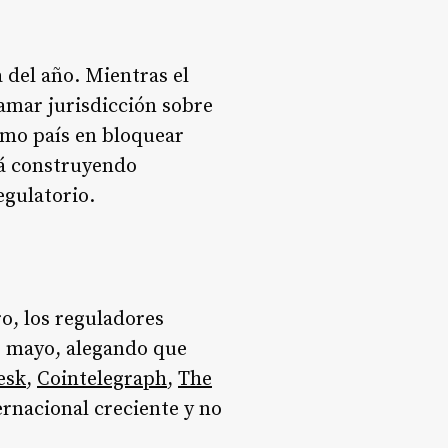
 del año. Mientras el
amar jurisdicción sobre
timo país en bloquear
tá construyendo
egulatorio.
o, los reguladores
e mayo, alegando que
esk
,
Cointelegraph
,
The
rnacional creciente y no