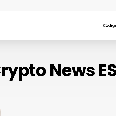
Código
rypto News E