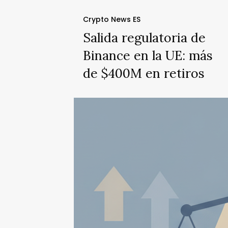
Crypto News ES
Salida regulatoria de
Binance en la UE: más
de $400M en retiros
Escrutinio
regulatorio
de
Polymarket
2026:
hackeo
de
$2.9M