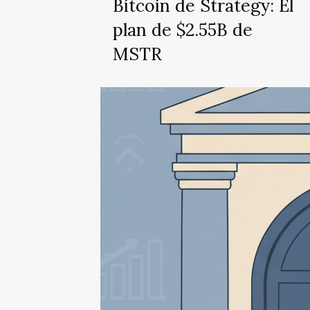
Bitcoin de Strategy: El
plan de $2.55B de
MSTR
Salida
regulatoria
de
Binance
en
la
UE:
más
de
$400M
en