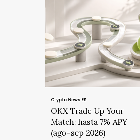
Trade
Up
Your
Match:
hasta
7%
APY
(ago–
sep
2026)
Crypto News ES
OKX Trade Up Your
Match: hasta 7% APY
(ago–sep 2026)