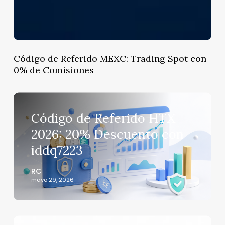
Código de Referido MEXC: Trading Spot con
0% de Comisiones
Código
de
Código de Referido HTX
Referido
2026: 20% Descuento con
HTX
iddq7223
2026:
20%
RC
Descuento
mayo 29, 2026
con
iddq7223
Código