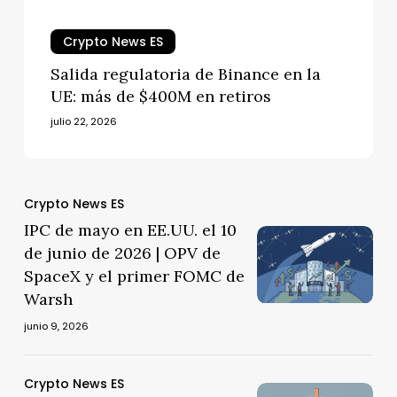
Crypto News ES
Salida regulatoria de Binance en la
UE: más de $400M en retiros
julio 22, 2026
IPC
Crypto News ES
de
IPC de mayo en EE.UU. el 10
IPC
mayo
de junio de 2026 | OPV de
de
en
SpaceX y el primer FOMC de
mayo
EE.UU.
Warsh
en
el
EE.UU.
junio 9, 2026
10
el
de
10
junio
Venta
Crypto News ES
de
Venta