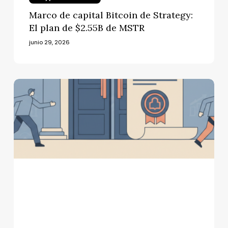
Marco de capital Bitcoin de Strategy:
El plan de $2.55B de MSTR
junio 29, 2026
Salida
regulatoria
de
Binance
en
la
UE:
más
de
$400M
en
retiros