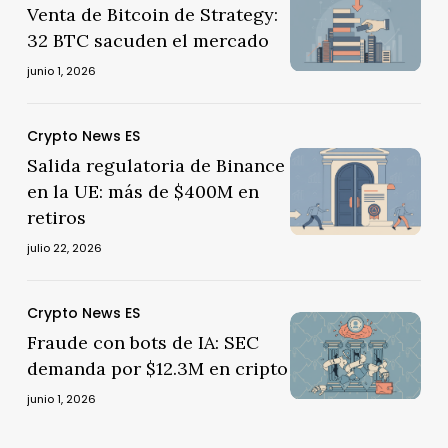
de
de
Venta de Bitcoin de Strategy:
junio
de
2026
Bitcoin
32 BTC sacuden el mercado
de
Bitcoin
|
de
2026
de
junio 1, 2026
OPV
Strategy:
|
Strategy:
de
32
OPV
32
SpaceX
BTC
Salida
Crypto News ES
de
BTC
y
sacuden
Salida
regulatoria
Salida regulatoria de Binance
SpaceX
sacuden
el
el
regulatoria
de
en la UE: más de $400M en
y
el
primer
mercado
de
Binance
retiros
el
mercado
FOMC
Binance
en
primer
julio 22, 2026
de
en
la
FOMC
Warsh
la
UE:
de
UE:
más
Fraude
Crypto News ES
Warsh
Fraude
más
de
con
Fraude con bots de IA: SEC
con
de
$400M
bots
demanda por $12.3M en cripto
bots
$400M
en
de
de
junio 1, 2026
en
retiros
IA:
IA:
retiros
SEC