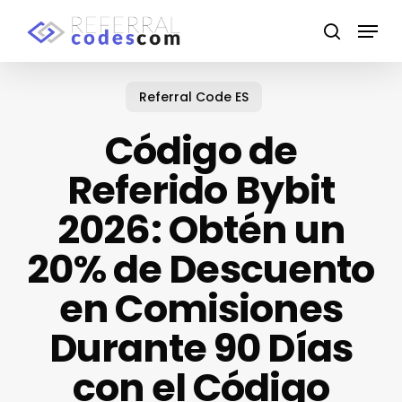
Skip
Menu
to
search
main
content
Referral Code ES
Código de
Referido Bybit
2026: Obtén un
20% de Descuento
en Comisiones
Durante 90 Días
con el Código