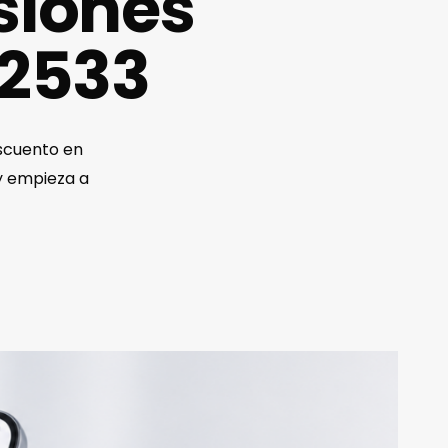
siones
12533
scuento en
 y empieza a