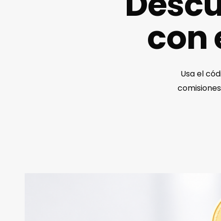
Descu
con 
Usa el có
comisiones 