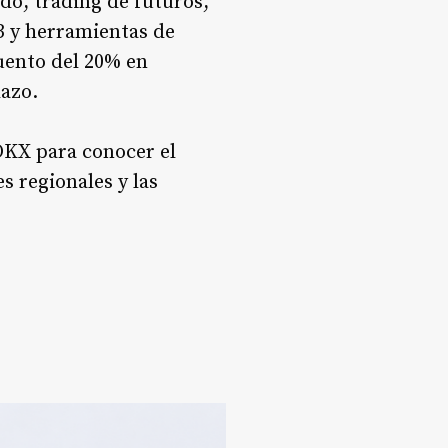
do, trading de futuros,
3 y herramientas de
uento del 20% en
lazo.
 OKX para conocer el
s regionales y las