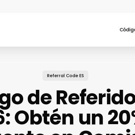
Código
Referral Code ES
go de Referid
6: Obtén un 20