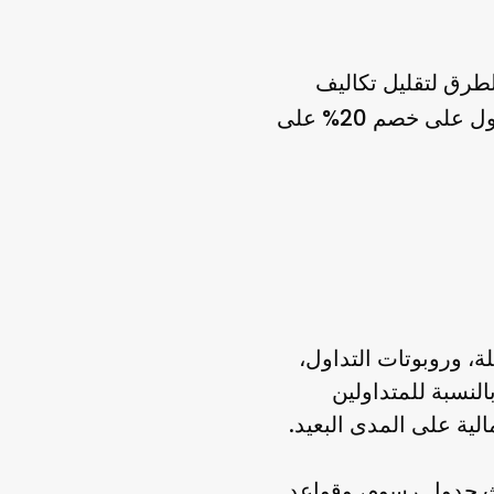
من أسهل الطرق لتقليل تكاليف
خصم 20% على
ول على
ة، وروبوتات التداول،
أدوات تداول متقدمة. بالنسبة للمتداولين
وقع الرسمي لـ OKX للاطلاع على أحدث جدول رسوم، وقواعد