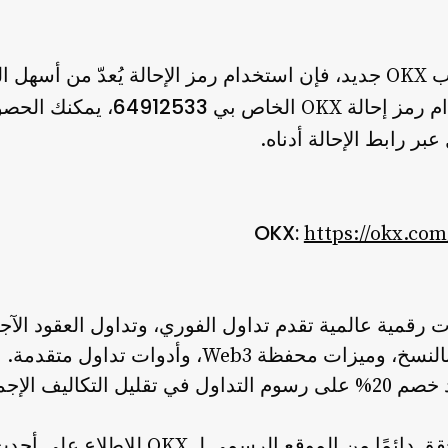
إذا كنت تخطط لإنشاء حساب OKX جديد، فإن استخدام رمز الإحالة يُعدّ 
64912533
الة OKX الخاص بي
، يمكنك الحص
بر رابط الإحالة أدناه.
https://okx.com
ت رقمية عالمية تقدم تداول الفوري، وتداول العقود الآجل
ومنتجات الادخار، والتداول بالنسخ، وميزات محفظة Web3، و
ة على المدى البعيد.
قبل التسجيل أو التداول، تحقق دائمًا من الم