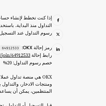
التداول منذ البداية. باستخدام رمز إح
رسوم التداول
عند التسجيل ع
رمز إحالة OKX:
64912533
رابط إحالة OKX:
/join/64912533
خصم رسوم التداول:
20%
OKX هي منصة تداول عملا
المنتظمين، يمكن أن يساعد خصم 20% على رسوم التداول في تقليل التكاليف الإجمالي