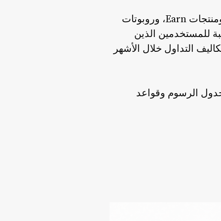
Bybit هي بورصة عملات مشفرة عالمية توفر التداول الفوري، وتداول المشتقات، ومنتجات Earn، وروبوتات
بة للمستخدمين الذين
% على الرسوم لمدة 90 يومًا في تقليل تكاليف التداول خلال الأشهر
مي للاطلاع على أحدث جدول الرسوم وقواعد