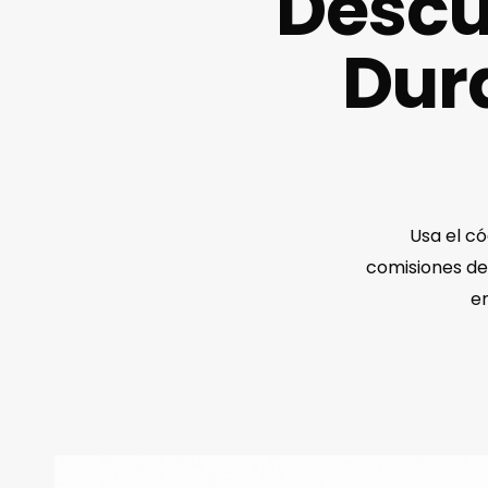
Descu
Dura
Usa el c
comisiones de 
e