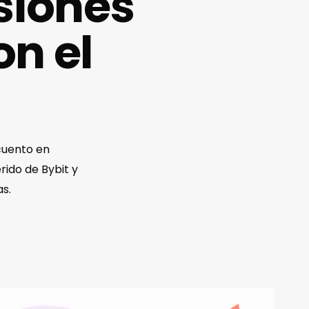
siones
on el
cuento en
rido de Bybit y
s.