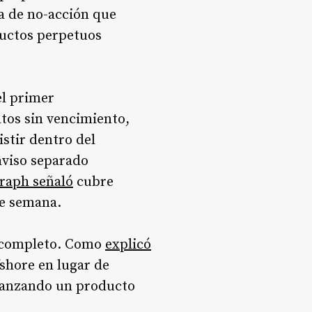
a de no-acción que
ductos perpetuos
el primer
tos sin vencimiento,
stir dentro del
aviso separado
raph señaló
cubre
de semana.
o completo. Como
explicó
fshore en lugar de
 lanzando un producto