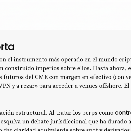
rta
on el instrumento más operado en el mundo cripto
n construido imperios sobre ellos. Hasta ahora, e
os futuros del CME con margen en efectivo (con v
 «VPN y a rezar» para acceder a venues offshore. 
contr
ción estructural. Al tratar los perps como
 esquiva un debate jurisdiccional que ha durado 
dar claridad equivalente sobre spot y derivados. 