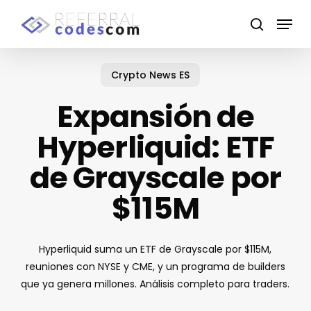
Skip
Menu
to
search
main
Close
content
Menu
Crypto News ES
Expansión de
Hyperliquid: ETF
de Grayscale por
$115M
Hyperliquid suma un ETF de Grayscale por $115M,
reuniones con NYSE y CME, y un programa de builders
que ya genera millones. Análisis completo para traders.