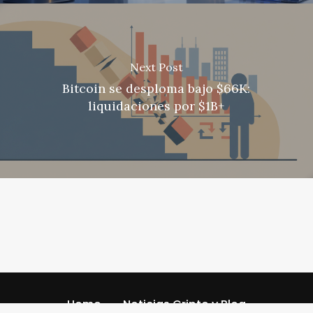
Next Post
Bitcoin se desploma bajo $66K:
liquidaciones por $1B+
Home
Noticias Cripto y Blog