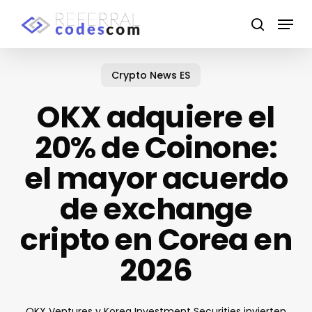
Skip
Menu
to
search
main
Close
content
Menu
Crypto News ES
OKX adquiere el
20% de Coinone:
el mayor acuerdo
de exchange
cripto en Corea en
2026
OKX Ventures y Korea Investment Securities invierten