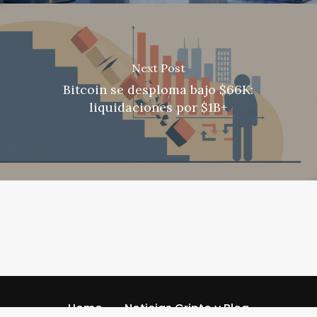
Next Post
Bitcoin se desploma bajo $66K:
liquidaciones por $1B+
Home
Noticias Cripto y Blog