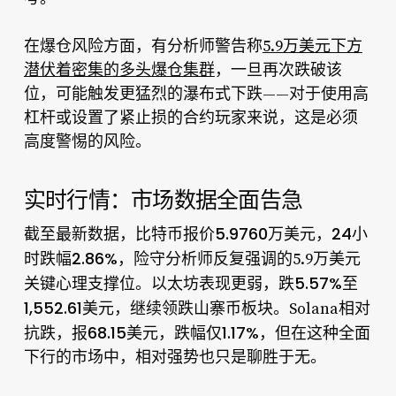
在爆仓风险方面，有分析师警告称
5.9万美元下方
潜伏着密集的多头爆仓集群
，一旦再次跌破该
位，可能触发更猛烈的瀑布式下跌——对于使用高
杠杆或设置了紧止损的合约玩家来说，这是必须
高度警惕的风险。
实时行情：市场数据全面告急
比特币报价5.9760万美元，24小
截至最新数据，
时跌幅2.86%
，险守分析师反复强调的5.9万美元
跌5.57%至
关键心理支撑位。以太坊表现更弱，
1,552.61美元
，继续领跌山寨币板块。Solana相对
报68.15美元，跌幅仅1.17%
抗跌，
，但在这种全面
下行的市场中，相对强势也只是聊胜于无。