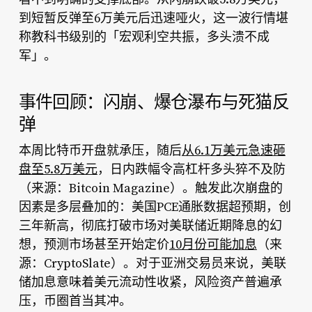
到短暂反弹至6万美元后迅速哑火，这一波行情堪
称教科书级别的「宏观利空共振，多头溃不成
军」。
事件回顾：闪崩、爆仓瀑布与死猫反
弹
本周比特币开盘就承压，随后
从6.1万美元急速砸
盘至5.8万美元
，日内跌幅令高杠杆多头猝不及防
（来源：Bitcoin Magazine）。触发此次崩盘的
因素是多层叠加的：美国PCE通胀数据超预期，创
三年新高，彻底打破市场对美联储近期降息的幻
想，预测市场甚至开始定价
10月份可能加息
（来
源：CryptoSlate）。对于亚洲交易员来说，美联
储加息意味着美元流动性收紧，风险资产普遍承
压，币圈首当其冲。