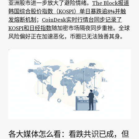
亚洲股市进一步放大了避险情绪。
The Block报道
韩国综合股价指数（KOSPI）单日暴跌逾8%并触
发熔断机制
；
CoinDesk实时行情台同步记录了
KOSPI和日经指数
随加密市场隔夜同步重挫。全球
风险偏好正在加速恶化，币圈已无法独善其身。
各大媒体怎么看：看跌共识已成，但