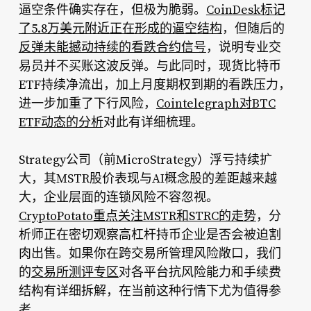
逼空条件确实存在，但极为脆弱。
CoinDesk标记
了5.8万美元附近正在形成的逼空结构
，但随后的
反弹未能撼动持续的看跌合约信号
，说明专业交
易员并不买账这波反弹。与此同时，现货比特币
ETF持续净流出，加上月度期权到期的看跌压力，
进一步加重了下行风险，
Cointelegraph对BTC
ETF动态的分析
对此有详细梳理。
Strategy公司（前MicroStrategy）浮亏持续扩
大，其MSTR股价表现与AI概念股的差距越来越
大，企业层面的连锁风险不容忽视。
CryptoPotato重点关注MSTR和STRC的走势
，分
析师正在密切观察高杠杆持币企业是否会被迫割
肉出售。如果你在跨交易所管理风险敞口，我们
的
交易所测评专区
对各平台抗风险能力和手续费
结构有详细拆解，在当前这种行情下尤为值得参
考。