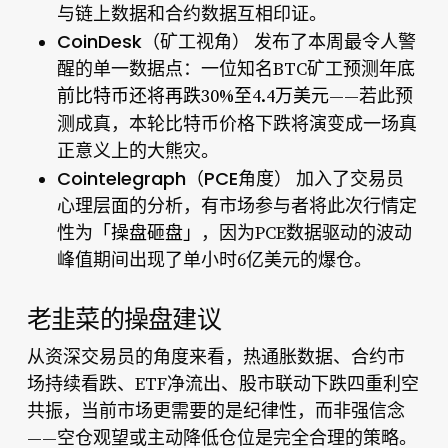
与链上数据和合约数据互相印证。
CoinDesk（矿工视角）
发布了本周最令人警
醒的单一数据点：一位知名BTC矿工预测
年底
前比特币还将再跌30%至4.4万美元
——若此预
比特币价格下跌
测成真，本轮
将演变成一场真
正意义上的大熊灾。
Cointelegraph（PCE角度）
加入了交易员
心理层面的分析，有市场参与者将此次行情定
性为
「操盘砸盘」
，因为PCE数据驱动的波动
峰值期间出现了单小时6亿美元的爆仓。
老韭菜的操盘建议
从资深交易员的角度来看，热通胀数据、合约市
场持续看跌、ETF净流出、股市联动下跌四重利空
共振，当前市场更需要的是纪律性，而非强信念
——空仓观望或主动降低仓位是完全合理的策略。