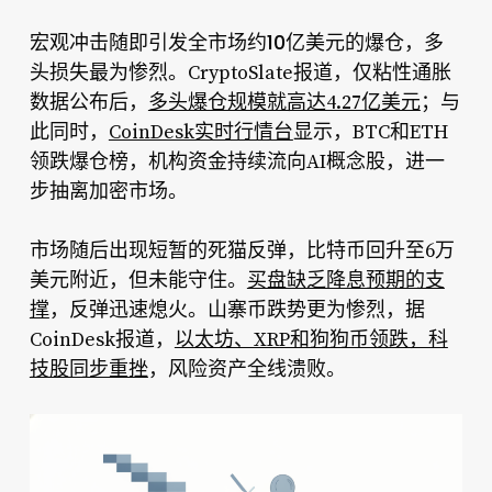
10亿美元的爆仓
宏观冲击随即引发全市场约
，多
头损失最为惨烈。CryptoSlate报道，仅粘性通胀
数据公布后，
多头爆仓规模就高达4.27亿美元
；与
此同时，
CoinDesk实时行情台
显示，BTC和ETH
领跌爆仓榜，机构资金持续流向AI概念股，进一
步抽离加密市场。
市场随后出现短暂的死猫反弹，比特币回升至6万
美元附近，但未能守住。
买盘缺乏降息预期的支
撑
，反弹迅速熄火。山寨币跌势更为惨烈，据
CoinDesk报道，
以太坊、XRP和狗狗币领跌，科
技股同步重挫
，风险资产全线溃败。