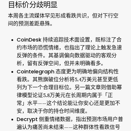
目标价分歧明显
本周各主流媒体罕见形成看跌共识，但对下行空
间的预测差距悬殊。
CoinDesk
持续追踪技术面设置，既标注了合
约市场的恐慌情绪，也指出了理论上触发急速
反弹的条件。其基调偏向数据驱动的客观分
析，留有反弹空间，但并未明确看多。
Cointelegraph
态度更为明确地偏向结构性
看跌。其
熊旗破位分析
将5.4万美元甚至更低
列为下一个合理目标位。另一篇文章则借助
幂
律模型
论证5.8万美元在长周期内属于「正
常」水平——这个结论能让你安心还是更加不
安，取决于你的持仓时间维度。
Decrypt
侧重情绪数据，指出
预测市场用户普
遍认为痛苦尚未结束
——这种群体性看跌信号