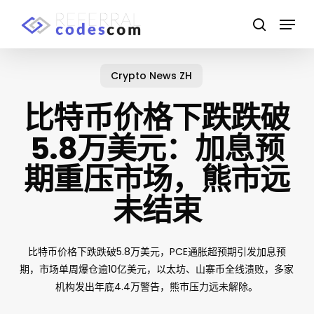
Skip
Menu
to
search
main
content
Crypto News ZH
比特币价格下跌跌破
5.8万美元：加息预
期重压市场，熊市远
未结束
比特币价格下跌跌破5.8万美元，PCE通胀超预期引发加息预
期，市场单周爆仓逾10亿美元，以太坊、山寨币全线溃败，多家
机构发出年底4.4万警告，熊市压力远未解除。