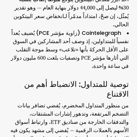
30% ليصل إلى 44,000 دولار بنهاية العام
— وهو تقدير
انخفاض سعر البيتكوين
يُمثّل، إن صحّ، امتداداً مدمّراً لـ
الحالي.
Cointelegraph (زاوية مؤشر PCE)
يُضيف بُعداً
نفسياً للمتداولين، إذ وصف أحد المشاركين في السوق
على الأقل الحركةَ بأنها
«تلاعب»
وسط موجة التقلب
التي أثارها مؤشر PCE وتصفيات بلغت 600 مليون دولار
في ساعة واحدة.
توصية للمتداول: الانضباط أهم من
الاقتناع
من منظور المتداول المخضرم، يُفضي تضافر بيانات
التضخم المرتفعة، وتدهور إشارات المشتقات،
والتدفقات الخارجة من صناديق ETF، وارتباط أسواق
الأسهم بالعملات الرقمية — يُفضي إلى مشهد يكون فيه