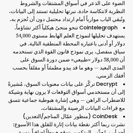
الضوء على الذعر في أسواق المشتقات والشروط
النظرية لانتكاسة حادة. نبرتها تحليلية تستند إلى البيانات،
وتُبقي الباب موارباً أمام ارتداد محتمل دون أن تُجزم به.
Cointelegraph
تنحو منحىً هيكلياً أكثر تشاؤماً.
يستهدف
تحليلها لنموذج العلم الهابط
مستوى 54,000
دولار أو أدنى باعتباره المحطة المنطقية التالية. في
سياق منفصل، يرى
نموذج قانون القوة
الذي تستخدمه
أن 58,000 دولار «طبيعي» ضمن دورة السوق على
المدى البعيد — وهو ما قد يبدو مطمئناً أو مقلقاً بحسب
أفقك الزمني.
Decrypt
تركّز على بيانات معنويات السوق، مُشيرةً
إلى أن
مستخدمي أسواق التوقعات لا يرون نهاية وشيكة
للاضطراب الراهن
— وهي إشارة هبوطية جماعية تتسق
مع قراءات البيانات الرصينة والمشتقات.
CoinDesk (منظور عمّال المناجم/التعدين)
نشرت ربما أكثر نقطة بيانات إثارة للقلق هذا الأسبوع:
أحد أبرز مُعدِّني البيتكوين يتوقع
هبوطاً إضافياً بنسبة