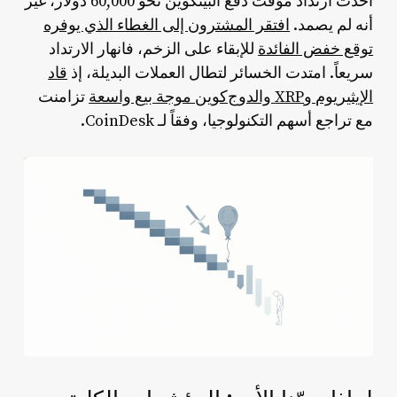
أحدث ارتداد مؤقت دفع البيتكوين نحو 60,000 دولار، غير
أنه لم يصمد.
افتقر المشترون إلى الغطاء الذي يوفره
توقع خفض الفائدة
للإبقاء على الزخم، فانهار الارتداد
سريعاً. امتدت الخسائر لتطال العملات البديلة، إذ
قاد
الإيثيريوم وXRP والدوج‌كوين موجة بيع واسعة
تزامنت
مع تراجع أسهم التكنولوجيا، وفقاً لـ CoinDesk.