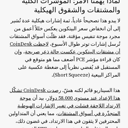
لماذا يهمّنا الأمر: المؤشرات الكلية
والمشتقات والشقوق الهيكلية
لا يبدو هذا تصحيحاً عادياً. ثمة إشارات هيكلية عدة تُشير
انخفاض سعر البيتكوين
إلى أن
يعكس خللاً أعمق من
مجرد موجة تنفيس مؤقتة. فقد ظلّت أسواق المشتقات
تُرسل إشارات توتر طوال الأسبوع،
لاحظت CoinDesk
أن مشتقات البيتكوين عكست حالة ذعر صريحة
، وإن
كان قراءة مؤشر PCE أضعف مما هو متوقع في
المستقبل قد يُفضي نظرياً إلى ضغطة عكسية على
المراكز البيعية (Short Squeeze).
هذا السيناريو قائم لكنه هشّ.
رصدت CoinDesk تشكّل
هذا الإعداد عند مستوى 58,000 دولار
، بيد أن
موجة
الارتداد اللاحقة فشلت في تغيير الإشارات الهبوطية
المتجذّرة في أسواق المشتقات
، مما يعني أن المتداولين
المحترفين لا يثقون في هذا الارتداد. في غضون ذلك،