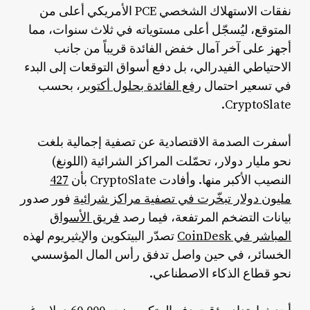
نفقات الاستهلاك الشخصي PCE الأمريكي أعلى من
المتوقع، ليُسجّل أعلى مستوياته في ثلاث سنوات، مما
أجهز على آخر آمال خفض الفائدة قريباً من جانب
الاحتياطي الفيدرالي، بل دفع أسواق التوقعات إلى البدء
في تسعير احتمال
رفع الفائدة بحلول أكتوبر
، بحسب
CryptoSlate.
أسفرت الصدمة الاقتصادية عن تصفية إجمالية بلغت
مليار دولار
نحو
، تحمّلت المراكز الشرائية (اللونغ)
النصيب الأكبر منها. وأفادت CryptoSlate بأن
427
مليون دولار تبخّرت في تصفية مراكز شرائية
فور صدور
بيانات التضخم المرتفعة، فيما رصد
فريق الأسواق
المباشر في CoinDesk
تصدّر البيتكوين والإيثيريوم لهذه
الخسائر، في حين واصل تدفق رأس المال المؤسسي
نحو قطاع الذكاء الاصطناعي.