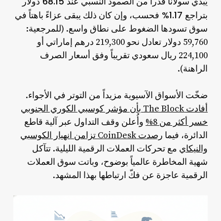
عند 68.15 دولار
يُبدي سولانا قدراً من الصمود النسبي
بتراجع 1.17% فحسب
، وإن كان ذلك يبقى عزاءً باهتاً في
سوق تسودها الضغوط على نطاق واسع. (للمرجعية:
59,760 دولار تعادل نحو 219,300 درهم إماراتي أو
224,100 ريال سعودي تقريباً وفق أسعار الصرف
الراهنة).
ضخّت الأسواق الآسيوية مزيداً من التوتر في الأجواء.
أفادت The Block بأن مؤشر كوسبي الكوري الجنوبي
خسر أكثر من 8%
وأُعلن وقف التداول عبر آلية قاطع
الدائرة، فيما
رصدت CoinDesk تزامن انهيار الكوسبي
والنيكاي
مع تحركات العملات الرقمية الليلية. تتآكل
شهية المخاطرة عالمياً بوضوح، وباتت سوق العملات
الرقمية عاجزة عن فكّ ارتباطها بهذا المشهد.