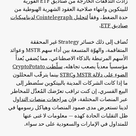
زادت التدفقات الخارجة من صناديق ETF الفورية
للبيتكوين وانتهاء صلاحية العقود الشهرية الهبوطية من
حدة الضغط، وفقاً
لتحليل Cointelegraph لديناميكيات
صناديق ETF
.
تُضاف إلى ذلك خسائر Strategy غير المحققة
المتفاقمة، والهوّة المتسعة بين أداء سهم MSTR وعوائد
الأسهم المرتبطة بالذكاء الاصطناعي، مما يُضفي بُعداً
مؤسسياً معدياً يصعب تجاهله.
سلّطت CryptoPotato
الضوء على دلالة MSTR وSTRC
بينما يترقّب المحللون
ما إذا كانت الشركات المدينة بالبيتكوين ستُضطر إلى
البيع القسري. إن كنت تراقب تعرّضك المُعدَّل للمخاطر
عبر المنصات المختلفة، فإن
مراجعات منصات التداول
لدينا تستعرض مدى صمود المنصات وهياكل رسومها في
ظل التقلبات الحادة كهذه — معلومات لا غنى عنها
للمتداول في الإمارات والسعودية على حد سواء.