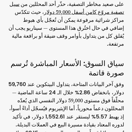
على صعيد مخاطر التصفية، حذّر أحد المحللين من
سيل
تصفية مروّع كامن أسفل 59,000 دولار
، حيث تتكدّس
مراكز شرائية مرفوعة يمكن أن تُعجّل بأي هبوط
إضافي في حال اختُرق هذا المستوى — سيناريو يجب أن
يُقلق كل من يتداول بأوامر وقف ضيقة أو برافعة مالية
مرتفعة.
سياق السوق: الأسعار المباشرة تُرسم
صورة قاتمة
يتداول البيتكوين عند 59,760
وفق آخر البيانات المتاحة،
دولار، بانخفاض 2.86% خلال الـ 24 ساعة الماضية
—
محلّقاً فوق مستوى 59,000 دولار النفسي الذي يُعدّه
المحللون دعماً محورياً. أما الإيثيريوم فيُسجّل أداءً أسوأ،
يهبط 5.57% ليستقر عند 1,552.61 دولار
إذ
، في تأكيد
لدوره المعتاد بقيادة مسيرة البيع في العملات البديلة.