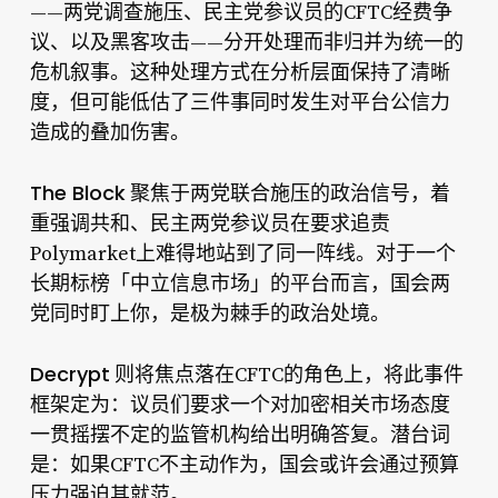
——两党调查施压、民主党参议员的CFTC经费争
议、以及黑客攻击——分开处理而非归并为统一的
危机叙事。这种处理方式在分析层面保持了清晰
度，但可能低估了三件事同时发生对平台公信力
造成的叠加伤害。
The Block
聚焦于两党联合施压的政治信号，着
重强调共和、民主两党参议员在要求追责
Polymarket上难得地站到了同一阵线。对于一个
长期标榜「中立信息市场」的平台而言，国会两
党同时盯上你，是极为棘手的政治处境。
Decrypt
则将焦点落在CFTC的角色上，将此事件
框架定为：议员们要求一个对加密相关市场态度
一贯摇摆不定的监管机构给出明确答复。潜台词
是：如果CFTC不主动作为，国会或许会通过预算
压力强迫其就范。