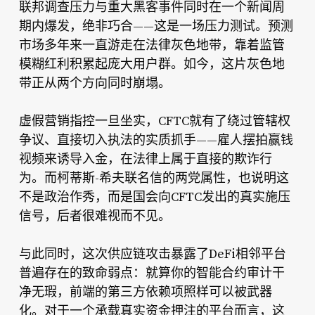
联邦调查压力与重大黑客事件同时在一个新闻周
期内爆发，绝非巧合——这是一场压力测试。预测
市场多年来一直游走在法律灰色地带，靠着监管
模糊红利积累起庞大用户群。如今，这片灰色地
带正从两个方向同时崩塌。
虚假营销指控一旦坐实，CFTC就有了绕过管辖权
争议、直接切入执法的实质抓手——雇人摆拍赢钱
视频来诱导入金，在法律上属于直接的欺诈行
为。而柯蒂斯-希夫联名信的两党属性，也说明这
不是政治作秀，而是国会向CFTC发出的真实施压
信号，后者很难视而不见。
与此同时，这次供应链攻击暴露了DeFi相邻平台
普遍存在的致命弱点：就算你的智能合约审计干
净无瑕，前端的第三方依赖项照样可以被武器
化。对于一个承载真实资金押注的平台而言，这