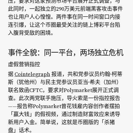
压，要求对这家预测市场平台展开正式调查，与
此同时，一起独立的290万美元前端黑客攻击事件
也让用户人心惶惶。两件事在同一时间窗口内接
连引爆，让这个币圈最受关注的链上博彩平台陷
入腹背受敌的困境。
事件全貌：同一平台，两场独立危机
虚假营销指控
据
Cointelegraph
报道，共和党参议员约翰·柯蒂
斯（犹他州）与民主党参议员亚当·希夫（加州）
联名致函CFTC，要求对Polymarket展开正式调
查。此次两党联手施压，导火索是一份指控报告
——报告称Polymarket曾花钱雇内容创作者摆拍
「赢大钱」的假视频，通过制造财富效应来诱导
新用户入金。简单说，这就是币圈版的「杀猪
盘」话术。