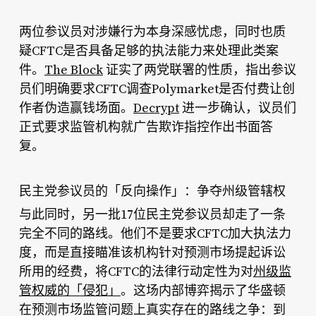
两位参议员对涉嫌行为本身深感忧虑，同时也质
疑CFTC是否具备足够的执法能力来处理此类案
件。
The Block
证实了两党联署的性质，指出参议
员们明确要求CFTC调查Polymarket是否付费让创
作者伪造赢钱场面。
Decrypt
进一步确认，议员们
正式要求监管机构就广告欺诈指控作出书面答
复。
民主党参议员的「反向操作」：争夺州级管辖权
与此同时，另一批17位民主党参议员却走了一条
完全不同的路线。他们不是要求CFTC加大执法力
度，而是直接瞄准该机构针对预测市场提起诉讼
所用的经费，将CFTC的法律行动定性为对
州级监
管权威的「侵犯」
。这场内部博弈揭示了华盛顿
在预测市场监管问题上真实存在的路线之争：到