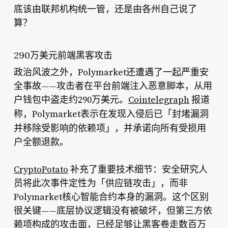
底该由联邦机构统一管，还是由各州自己说了
算？
290万美元前端黑客攻击
政治风波之外，Polymarket还遭遇了一起严重安
全事故——攻击者在平台前端注入恶意脚本，从用
户钱包中盗走约290万美元。
Cointelegraph
报道
「封堵漏洞
称，Polymarket表示在发现入侵后已
并移除受影响的依赖项」
，并承诺向所有受损用
户全额退款。
CryptoPotato
补充了重要技术细节：安全研究人
员将此次事件定性为「供应链攻击」，而非
Polymarket核心智能合约本身的漏洞。这个区别
很关键——底层协议逻辑没有被破坏，但第三方依
赖项构成的攻击面，已经足够让黑客卷走数百万