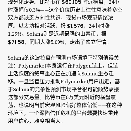
$60,105
现分化走势。比特币在
附近横盘，24小
时涨幅仅0.3%——这个价位历史上往往意味着多空
双方都缺乏方向性共识，现货市场观望情绪浓
$1,576
厚。以太坊相对活跃，报
，24小时涨
1.29%。Solana则是近期最强的山寨币，报
$71.58
，同期大涨5.09%，走出了独立行情。
Solana的这波拉盘在预测市场语境下特别值得关
注：Polymarket本身运行在Polygon链上，但链
上活跃度的叙事重心正在加速向Solana生态迁
移。一旦监管压力推动Polymarket用户出走，基
于Solana的竞争性预测市场平台很可能顺势承接
这部分交易量。比特币在6万美元附近的横盘震
荡，也说明当前宏观风险偏好整体偏低——在这种
环境下，一个深陷信任危机的平台想要快速重建
用户信心，难度相当大。