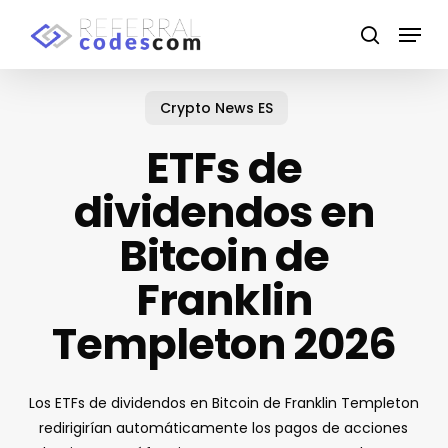
Skip
Menu
to
search
main
Close
content
Menu
Crypto News ES
ETFs de
dividendos en
Bitcoin de
Franklin
Templeton 2026
Los ETFs de dividendos en Bitcoin de Franklin Templeton
redirigirían automáticamente los pagos de acciones