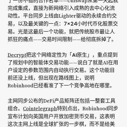
了一份不错的合作名单——Uniswap从第一天起就
完成集成，直接为新网络引入成熟的去中心化流
动性。平台同步上线由Lighter驱动的永续合约交
7×24小时代币化股票交
易，以及最关键的一点：
易
。光是这最后一个功能，就把传统股市最让人
抓狂的痛点——交易时间限制——给彻底拆掉了。
「AI原生」
Decrypt
把这个网络定性为
，重点提到
了规划中的智能体交易功能——说白了就是AI在用
户设定的参数范围内自动执行交易。这个功能目
前还没上线，但出现在路线图上，说明
Robinhood已经看准了下一个竞争高地在哪里。
主网同步公布的DeFi产品矩阵还包括一整套工具
组合。
Cointelegraph
特别点出，Robinhood同步
计划向英国用户开放加密货币交易
宣布
，这表明
这次主网上线是全球扩张的一步棋，而不是给美