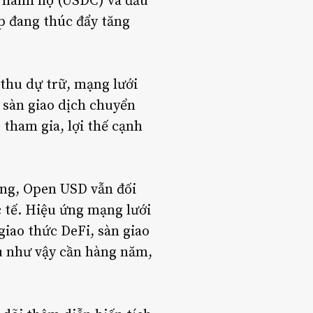
t hành nợ (USDC) và đầu
ệp đang thúc đẩy tăng
thu dự trữ, mạng lưới
à sàn giao dịch chuyển
tham gia, lợi thế cạnh
ợng, Open USD vẫn đối
c tế. Hiệu ứng mạng lưới
giao thức DeFi, sàn giao
âu như vậy cần hàng năm,