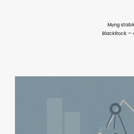
Mạng stable
BlackRock — c