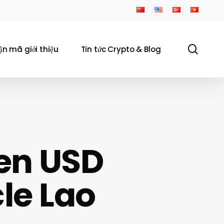
sear
ận mã giới thiệu
Tin tức Crypto & Blog
en USD
cle Lao