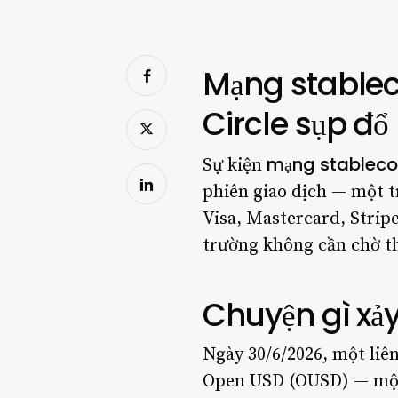
Mạng stablec
Circle sụp đổ
mạng stableco
Sự kiện
phiên giao dịch — một t
Visa, Mastercard, Stripe
trường không cần chờ t
Chuyện gì xảy
Ngày 30/6/2026, một liê
Open USD (OUSD) — một 