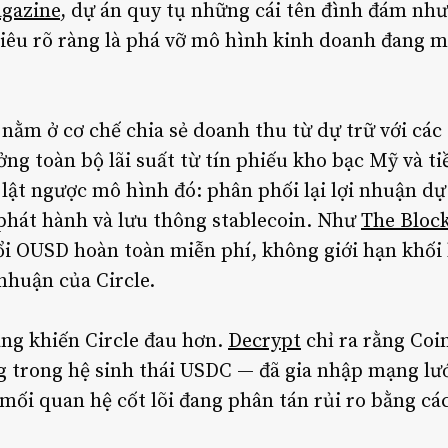
agazine
, dự án quy tụ những cái tên đình đám như
iêu rõ ràng là phá vỡ mô hình kinh doanh đang m
ằm ở cơ chế chia sẻ doanh thu từ dự trữ với các
ởng toàn bộ lãi suất từ tín phiếu kho bạc Mỹ và t
ật ngược mô hình đó: phân phối lại lợi nhuận dự
phát hành và lưu thông stablecoin. Như
The Bloc
ổi OUSD hoàn toàn miễn phí, không giới hạn khối
nhuận của Circle.
ng khiến Circle đau hơn.
Decrypt
chỉ ra rằng Coi
g trong hệ sinh thái USDC — đã gia nhập mạng lướ
 mối quan hệ cốt lõi đang phân tán rủi ro bằng c