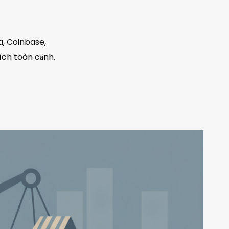
a, Coinbase,
ích toàn cảnh.