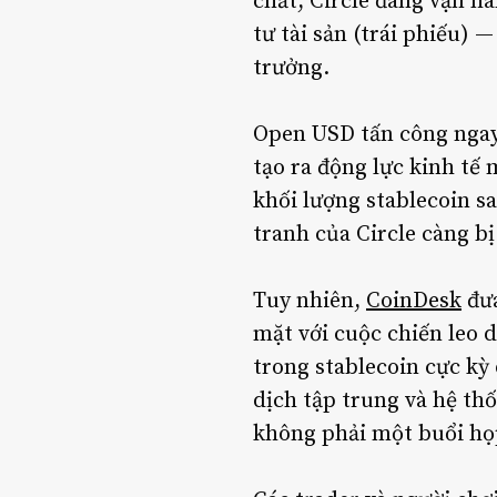
chất, Circle đang vận h
tư tài sản (trái phiếu)
trưởng.
Open USD tấn công ngay 
tạo ra động lực kinh tế
khối lượng stablecoin s
tranh của Circle càng b
Tuy nhiên,
CoinDesk
đưa
mặt với cuộc chiến leo 
trong stablecoin cực kỳ
dịch tập trung và hệ th
không phải một buổi họ