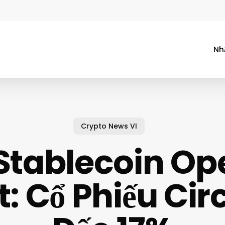
Nh
Crypto News VI
Stablecoin Op
: Cổ Phiếu Cir