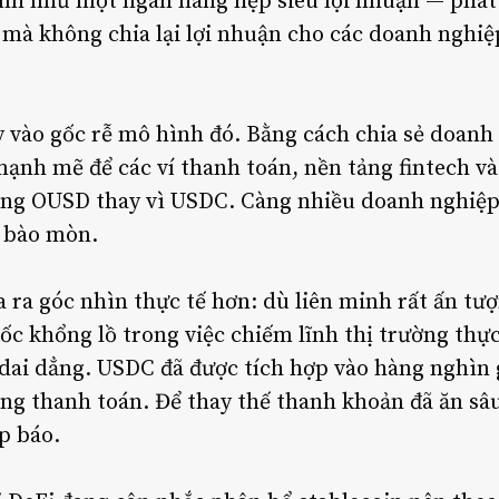
ành như một ngân hàng hẹp siêu lợi nhuận — phá
 — mà không chia lại lợi nhuận cho các doanh nghi
vào gốc rễ mô hình đó. Bằng cách chia sẻ doanh 
 mạnh mẽ để các ví thanh toán, nền tảng fintech v
ang OUSD thay vì USDC. Càng nhiều doanh nghiệp 
ị bào mòn.
 ra góc nhìn thực tế hơn: dù liên minh rất ấn tư
dốc khổng lồ trong việc chiếm lĩnh thị trường thự
 dai dẳng. USDC đã được tích hợp vào hàng nghìn 
ống thanh toán. Để thay thế thanh khoản đã ăn s
p báo.