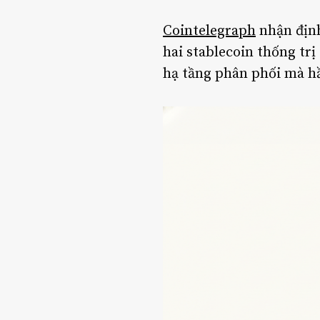
Cointelegraph
nhận địn
hai stablecoin thống tr
hạ tầng phân phối mà hầ