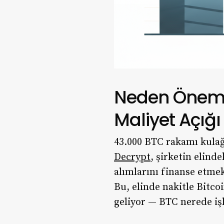
Neden Önemli
Maliyet Açığı
43.000 BTC rakamı kulağa
Decrypt
, şirketin elind
alımlarını finanse etmek
Bu, elinde nakitle Bitcoi
geliyor — BTC nerede iş