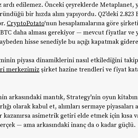
 ardı edilemez. Önceki çeyreklerde Metaplanet, y
öründüğü bir hızda alım yapıyordu. Q2’deki 2.823 B
or.
CryptoPotato
‘nun hesaplamalarına göre şirket
0 BTC daha alması gerekiyor — mevcut fiyatlar ve 
kaybeden hisse senediyle bu açığı kapatmak gidere
inin piyasa dinamiklerini nasıl etkilediğini taki
eri merkezimiz
şirket hazine trendleri ve fiyat ka
nin arkasındaki mantık, Strategy’nin oyun kitabını
rlığı olarak kabul et, alımları sermaye piyasaları a
kazanırsa asimetrik getiri elde etmek için kısa va
gerçek — ama arkasındaki inanç da o kadar güçlü.