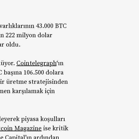
varlıklarının 43.000 BTC
in 222 milyon dolar
ar oldu.
nüyor.
Cointelegraph
‘ın
C başına 106.500 dolara
lir üretme stratejisinden
smen karşılamak için
leyerek piyasa koşulları
tcoin Magazine
ise kritik
e Capital’ın ardından