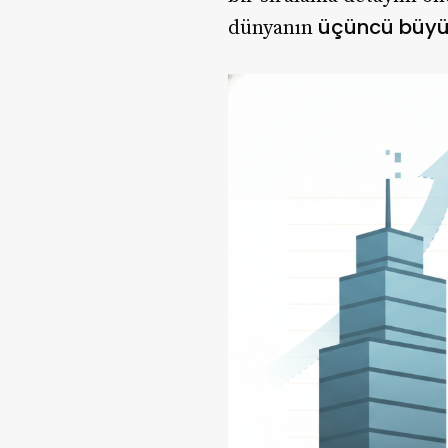
üçüncü büyük
dünyanın