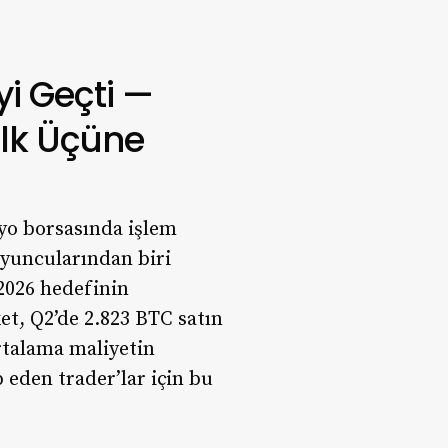
yi Geçti —
lk Üçüne
yo borsasında işlem
oyuncularından biri
 2026 hedefinin
et, Q2’de 2.823 BTC satın
rtalama maliyetin
 eden trader’lar için bu