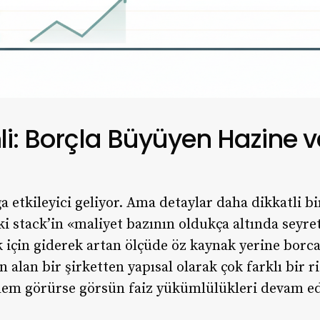
: Borçla Büyüyen Hazine v
 etkileyici geliyor. Ama detaylar daha dikkatli b
eki stack’in «maliyet bazının oldukça altında seyre
 için giderek artan ölçüde öz kaynak yerine borca
n alan bir şirketten yapısal olarak çok farklı bir r
lem görürse görsün faiz yükümlülükleri devam ed