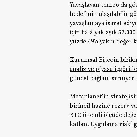
Yavaşlayan tempo da göz
hedefinin ulaşılabilir g
yavaşlamaya işaret ediy
için hâlâ yaklaşık 57.00
yüzde 49’a yakın değer 
Kurumsal Bitcoin birikim
analiz ve piyasa içgörül
güncel bağlam sunuyor.
Metaplanet’in stratejisi
birincil hazine rezerv va
BTC önemli ölçüde değer 
katlan. Uygulama riski 