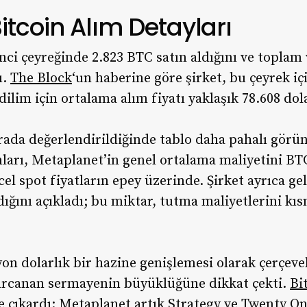
itcoin Alım Detayları
nci çeyreğinde 2.823 BTC satın aldığını ve toplam 
ı.
The Block
‘un haberine göre şirket, bu çeyrek iç
dilim için ortalama alım fiyatı yaklaşık 78.608 dol
rada değerlendirildiğinde tablo daha pahalı görü
mları, Metaplanet’in genel ortalama maliyetini BT
l spot fiyatların epey üzerinde. Şirket ayrıca ge
ığını açıkladı; bu miktar, tutma maliyetlerini kı
yon dolarlık bir hazine genişlemesi olarak çerçeve
rcanan sermayenin büyüklüğüne dikkat çekti.
Bi
e çıkardı: Metaplanet artık Strategy ve Twenty On