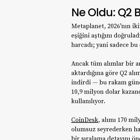
Ne Oldu: Q2 B
Metaplanet, 2026’nın iki
eşiğini aştığını doğrulad
harcadı; yani sadece bu 
Ancak tüm alımlar bir a
aktardığına göre Q2 alı
indirdi — bu rakam günce
10,9 milyon dolar kazand
kullanılıyor.
CoinDesk
, alımı 170 mil
olumsuz seyrederken ha
bir sıralama detayını ön