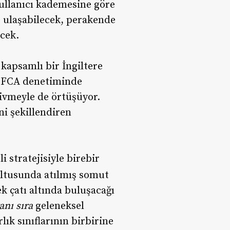
kullanıcı kademesine göre
e ulaşabilecek, perakende
ecek.
 kapsamlı bir İngiltere
nı FCA denetiminde
 ivmeyle de örtüşüyor.
ni şekillendiren
stratejisiyle birebir
ltusunda atılmış somut
ek çatı altında buluşacağı
anı sıra
geleneksel
lık sınıflarının birbirine