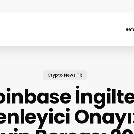
Ref
Crypto News TR
inbase İngilt
nleyici Onayı