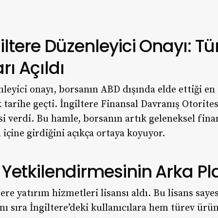
ltere Düzenleyici Onayı: Tü
rı Açıldı
leyici onayı, borsanın ABD dışında elde ettiği en
 tarihe geçti. İngiltere Finansal Davranış Otorite
si verdi. Bu hamle, borsanın artık geleneksel fin
çine girdiğini açıkça ortaya koyuyor.
Yetkilendirmesinin Arka Pl
ere yatırım hizmetleri lisansı aldı. Bu lisans say
anı sıra İngiltere’deki kullanıcılara hem türev ür