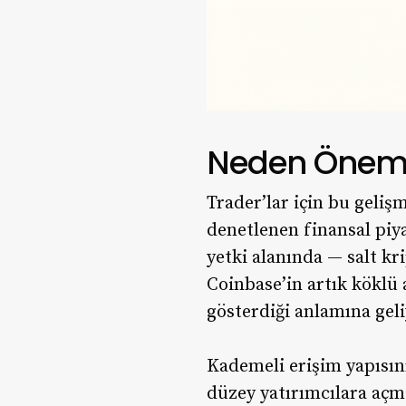
Neden Önemli
Trader’lar için bu geliş
denetlenen finansal piya
yetki alanında — salt k
Coinbase’in artık köklü 
gösterdiği anlamına geli
Kademeli erişim yapısını
düzey yatırımcılara açm