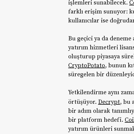
işlemleri sunabilecek.
C
farklı erişim sunuyor: k
kullanıcılar ise doğruda
Bu geçici ya da deneme a
yatırım hizmetleri lisan
oluşturup piyasaya süre
CryptoPotato
, bunun kı
süregelen bir düzenleyic
Yetkilendirme aynı zama
örtüşüyor.
Decrypt
, bu 
bir adım olarak tanımlıy
bir platform hedefi.
Co
yatırım ürünleri sunmak i