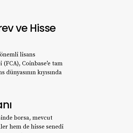
rev ve Hisse
 önemli lisans
si (FCA), Coinbase’e tam
ans dünyasının kıyısında
anı
esinde borsa, mevcut
ünler hem de hisse senedi