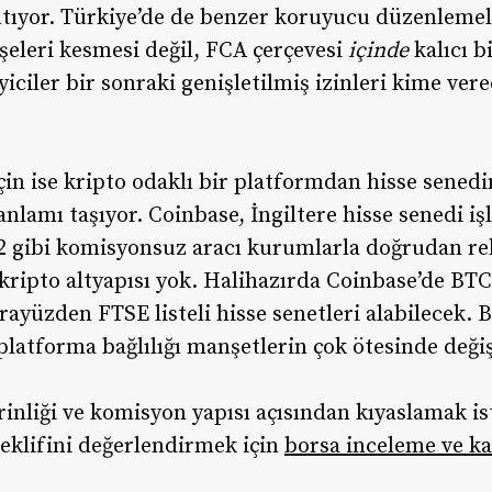
ıyor. Türkiye’de de benzer koruyucu düzenlemele
şeleri kesmesi değil, FCA çerçevesi
içinde
kalıcı b
yiciler bir sonraki genişletilmiş izinleri kime ver
çin ise kripto odaklı bir platformdan hisse sened
amı taşıyor. Coinbase, İngiltere hisse senedi işl
2 gibi komisyonsuz aracı kurumlarla doğrudan rek
kripto altyapısı yok. Halihazırda Coinbase’de BT
arayüzden FTSE listeli hisse senetleri alabilecek. 
 platforma bağlılığı manşetlerin çok ötesinde değiş
rinliği ve komisyon yapısı açısından kıyaslamak is
teklifini değerlendirmek için
borsa inceleme ve ka