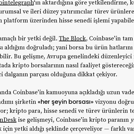
ointelegraph
‘ın aktardığına göre yetkilendirme, 
urumsal ve ileri düzey yatırımcılar türev ürünler
n platform üzerinden hisse senedi işlemi yapabil
maçlı bir yetki değil.
The Block
, Coinbase’in tam
sı aldığını doğruladı; yani borsa bu ürün hatları
bilir. Bu gelişme, Avrupa genelindeki düzenleyici
tada kripto borsalarının nasıl faaliyet göstereceği
i dalganın parçası olduğuna dikkat çekiyor.
nda Coinbase’in kamuoyuna açıkladığı uzun vadeli 
«her şeyin borsası»
adımı şirketin
vizyonu doğru
or; kripto para, hisse senedi ve türev ürünlerin t
inDesk
ise gelişmeyi, Coinbase’in kripto paranın
y
çin yetki aldığı şeklinde çerçeveliyor — farklı var