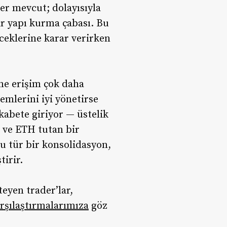
r mevcut; dolayısıyla
ir yapı kurma çabası. Bu
eceklerine karar verirken
ine erişim çok daha
emlerini iyi yönetirse
abete giriyor — üstelik
C ve ETH tutan bir
Bu tür bir konsolidasyon,
tirir.
teyen trader’lar,
rşılaştırmalarımıza
göz