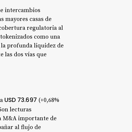
de intercambios
las mayores casas de
 cobertura regulatoria al
es tokenizados como una
 la profunda liquidez de
e las dos vías que
USD 73.697
 a
(+0,68%
Son lecturas
una M&A importante de
ñar al flujo de