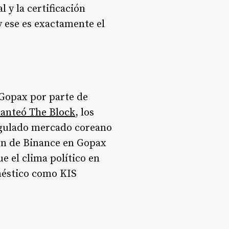
 y la certificación
y ese es exactamente el
 Gopax por parte de
lanteó The Block
, los
egulado mercado coreano
ión de Binance en Gopax
e el clima político en
méstico como KIS