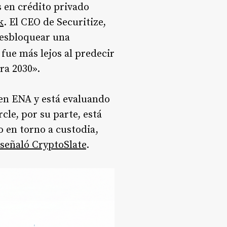
 en crédito privado
k
. El CEO de Securitize,
desbloquear una
fue más lejos al predecir
ra 2030».
 en ENA y está evaluando
ircle, por su parte, está
 en torno a custodia,
señaló CryptoSlate
.