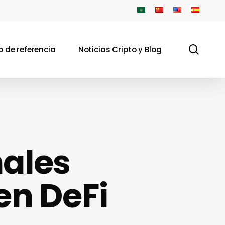
sear
 de referencia
Noticias Cripto y Blog
nales
en DeFi