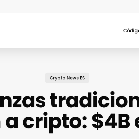
Código
Crypto News ES
nzas tradicio
 a cripto: $4B 