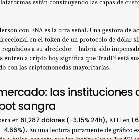
lataformas están construyendo las capas de cus
erson con ENA es la otra señal. Una gestora de ac
reccional en el token de un protocolo de dólar s
regulados a su alrededor— habría sido impensabl
es entren a cripto hoy significa que TradFi está s
do con las criptomonedas mayoritarias.
mercado: las institucione
spot sangra
61,287 dólares (-3.15% 24h)
1,
opera en
, ETH en
(-4.66%)
. En una lectura puramente de gráfico es