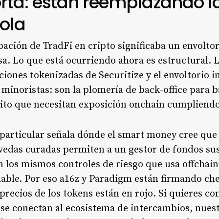
rta: están reemplazando l
ola
pación de TradFi en cripto significaba un envolto
. Lo que está ocurriendo ahora es estructural. 
ciones tokenizadas de Securitize y el envoltorio i
minoristas: son la plomería de back-office para 
dito que necesitan exposición onchain cumpliendo
articular señala dónde el smart money cree que
vedas curadas permiten a un gestor de fondos sus
n los mismos controles de riesgo que usa offchain
mable. Por eso a16z y Paradigm están firmando ch
recios de los tokens están en rojo. Si quieres c
s se conectan al ecosistema de intercambios, nues