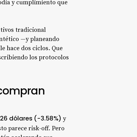
todia y cumplimiento que
tivos tradicional
intético —y planeando
e hace dos ciclos. Que
uscribiendo los protocolos
s compran
626 dólares (-3.58%)
y
to parece risk-off. Pero