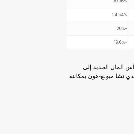
30.36%
24.54%
~20%
~19.6%
س المال الجديد إلى
فيذي تشا ميونغ-هون بمكانته