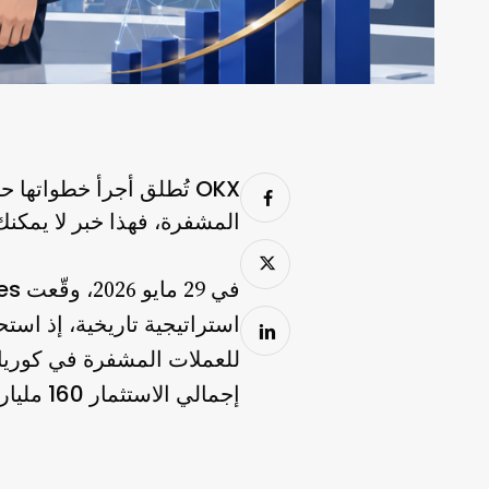
OKX تُطلق أجرأ خطواتها حتى الآن نحو سوق العملات المشفرة الكورية
المشفرة، فهذا خبر لا يمكنك
es
في 29 مايو 2026، وقّعت
استراتيجية تاريخية، إذ اس
للعملات المشفرة في كوريا 
160 مليار وون (حوالي 116 مليون دولار)
إجمالي الاستثمار