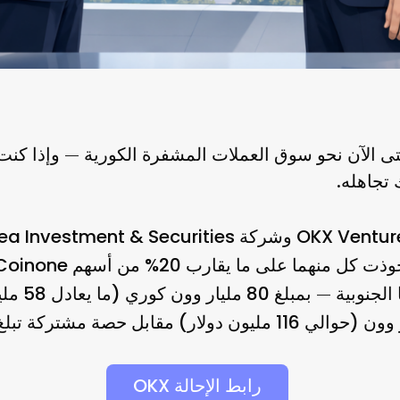
— وإذا كنت 
 تجاهله.
OKX Ventur
شركة Korea Investment & Securities
و
20% من أسهم Coinone
تحوذت كل منهما على ما يقارب
80 مليار وون كوري (ما يعادل 58 مليون دولار)
الجنوبية — بمبلغ
مقابل حصة مشتركة تبلغ 40%
رابط الإحالة OKX