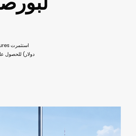
لبورصة