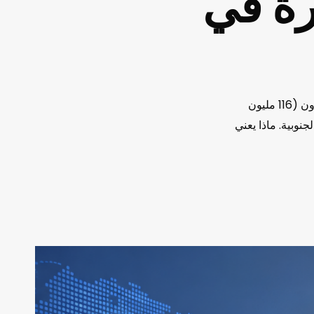
رة في
استثمرت OKX Ventures وKorea Investment Securities مشتركةً 160 مليار وون (116 مليون
كوريا الجنوبية. ماذا يعني