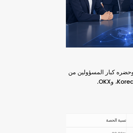
Co في منطقة يويدو بسيول، وحضره كبار المسؤولين من
OKX
Korea
، و
.
نسبة الحصة