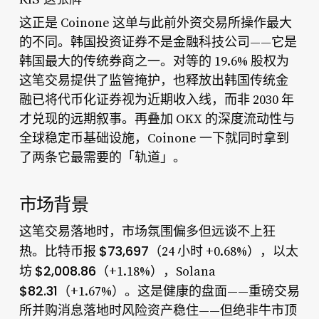
这正是 Coinone 这单与此前外资交易所操作最大
的不同。韩国投资证券不是金融科技公司——它是
韩国最大的传统券商之一。对等的 19.6% 股权为
这笔交易提供了监管掩护，也释放出韩国传统金
融已将代币化证券视为近期收入线，而非 2030 年
才兑现的远期叙事。再叠加 OKX 的深度流动性与
全球稳定币基础设施，Coinone 一下就同时拿到
了两条它最需要的「轨道」。
市场背景
这笔交易落地时，市场氛围偏多但远谈不上狂
$73,697
热。比特币报
（24 小时 +0.68%），以太
$2,008.86
坊
（+1.18%），Solana
$82.31
（+1.67%）。这是健康的盘面——重磅交易
所并购消息落地时风险资产稳住——但绝非牛市顶