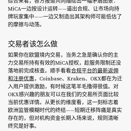
综合来看，各方报道共同描绘出一幅矛盾图景：
MiCA一边按设计运转——逼出合规、让市场向持
牌玩家集中——一边又制造出其架构师可能低估了
的摩擦与动荡。
交易者该怎么做
如果你在欧盟境内交易，当务之急是确认你的主
力交易所持有有效的MiCA授权，趁服务限制还没
落地前完成核查。顺手看看
合规平台的最新返佣
和注册优惠
，Coinbase、Kraken、OKX都在为迁
入用户提供激励，有时候这笔羊毛撸得很值。对
OKX感兴趣的朋友可以在我们的交易所页面比较
当前优惠详情。从更长的维度看，这一刻标志着
欧洲监管模糊时代的终结——短期迁移阵痛是真实
存在的，但对机构资金长期入场来说，规则清晰
终究是好事。