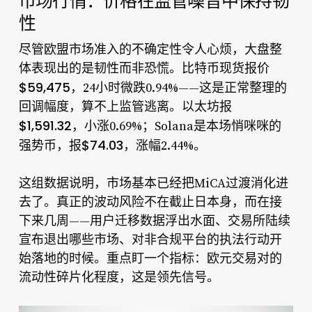
市场行情：价格在监管噪音中保持韧
性
尽管欧盟市场准入的不确定性令人心烦，大盘整
体表现出的是韧性而非恐慌。比特币现货报价
$59,475
，24小时微跌0.94%——这是正常整理的
回调幅度，算不上监管逃离。以太坊报
$1,591.32
，小涨0.69%；Solana是本场悄咪咪的
$74.03
强势币，报
，涨幅2.44%。
这组数据说明，市场基本已经把MiCA过渡消化进
去了。真正的波动风险不在截止日本身，而在接
下来几周——用户迁移数据浮出水面、交易所陆续
宣布退出哪些市场、对非合规平台的执法行动开
始落地的时候。重点盯一个指标：欧元交易对的
流动性碎片化程度，这是领先信号。