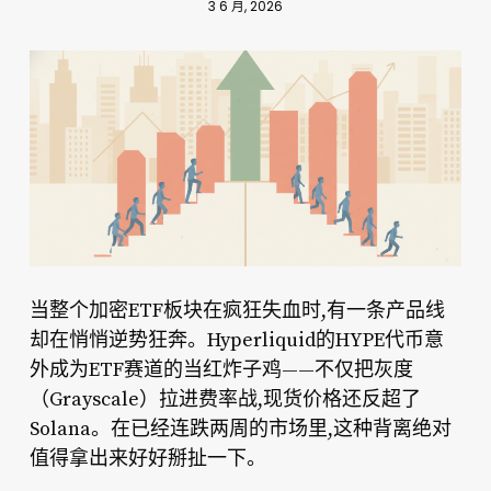
3 6 月, 2026
当整个加密ETF板块在疯狂失血时,有一条产品线
却在悄悄逆势狂奔。Hyperliquid的HYPE代币意
外成为ETF赛道的当红炸子鸡——不仅把灰度
（Grayscale）拉进费率战,现货价格还反超了
Solana。在已经连跌两周的市场里,这种背离绝对
值得拿出来好好掰扯一下。