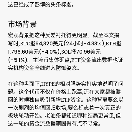
这已经成了彭博的头条标题。
市场背景
宏观背景把这种反差衬托得更明显。截至本文撰
64,320美元(24小时-4.33%)
写时,BTC报
,ETH报
1,796.60美元(-4.0%)
70.96美元
,SOL报
(-5.1%)
。主流币集体砸盘,ETF资金流出数据也证
实机构资金全线进入防御姿态。
在这种盘面下,HYPE的相对强势实打实地说明了问
题。这个代币不仅在价格上跑赢,还在大家都被赎
回的时候独自吸引新增ETF资金。这种背离要么以
一次剧烈的均值回归收场,要么标志着一次真正的
板块轮动开始。老油条都知道哪种结局更常见,但
这一轮的资金流数据顽固得有点不寻常。