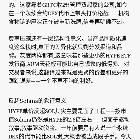
的。这家靠着GBTC收2%管理费起家的公司,如今
在一个永续合约DEX代币上带头打价格战——机构
食物链的座次正在被重新洗牌,信号再明确不过。
费率压缩还有一层结构性意义。当产品同质化速
度这么快时,真正的差异化就只剩分发渠道和品
牌。灰度两样都有,这意味着那些更小的HYPE ETF
发行商,AUM天花板可能比自己想象的低得多。对
交易者来说,这翻译过来就是更紧的价差和更好的
跟踪误差——一个不声不响的利好。
反超Solana的象征意义
HYPE单价反超SOL其实主要是面子工程——按市
值Solana仍然是HYPE的2.6倍左右——但面子驱动
叙事,叙事驱动资金。一年前要是有人说一个永续
DEX的代币能比SOL贵,大概会被当成段子手。今天