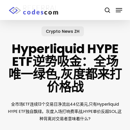
Skip
Menu
to
search
main
Close
content
Menu
Crypto News ZH
Hyperliquid HYPE
ETF逆势吸金：全场
唯一绿色,灰度都来打
价格战
全市场ETF连续13个交易日净流出44亿美元,只有Hyperliquid
HYPE ETF独自飘绿。灰度入场打响费率战,HYPE单价反超SOL,这
种背离对交易者意味着什么?