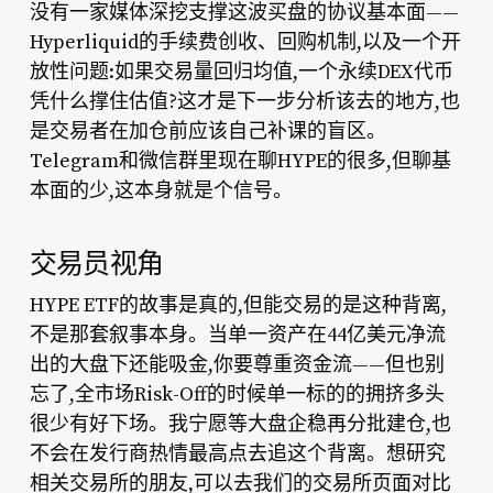
没有一家媒体深挖支撑这波买盘的协议基本面——
Hyperliquid的手续费创收、回购机制,以及一个开
放性问题:如果交易量回归均值,一个永续DEX代币
凭什么撑住估值?这才是下一步分析该去的地方,也
是交易者在加仓前应该自己补课的盲区。
Telegram和微信群里现在聊HYPE的很多,但聊基
本面的少,这本身就是个信号。
交易员视角
HYPE ETF的故事是真的,但能交易的是这种背离,
不是那套叙事本身。当单一资产在44亿美元净流
出的大盘下还能吸金,你要尊重资金流——但也别
忘了,全市场Risk-Off的时候单一标的的拥挤多头
很少有好下场。我宁愿等大盘企稳再分批建仓,也
不会在发行商热情最高点去追这个背离。想研究
相关交易所的朋友,可以去我们的交易所页面对比