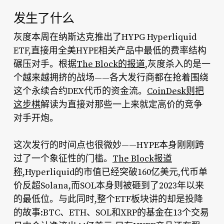
发生了什么
灰度本周在纳斯达克推出了HYPG Hyperliquid
ETF,直接用全美HYPE相关产品中最低的费率结构
碾压对手。根据
The Block的报道
,灰度杀入的是一
个越来越拥挤的战场——各大发行商都在抢着围绕
这个永续合约DEX代币的资金流。
CoinDesk则把
这步棋
解读为直接对那些一上来就定高价的竞争
对手开炮。
这次发行的时间点也很微妙——HYPE本身刚刚跨
过了一个象征性的门槛。
The Block报道
称
,Hyperliquid的市值已经突破160亿美元,代币单
价反超Solana,而SOL本身则被砸到了2023年以来
的最低位。与此同时,整个ETF板块讲的却是投降
的故事:BTC、ETH、SOL和XRP的基金在13个交易