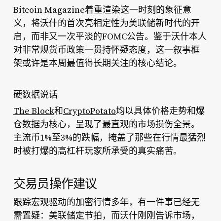
Bitcoin Magazine着重渲染这一时刻的象征意
义，将沃什的首次亮相定性为美联储新时代的开
启，而非又一次平淡的FOMC公告。鉴于沃什本人
对非常规货币政策一贯持怀疑态度，这一叙事框
架或许是本周最值得长期关注的核心结论。
硬数据说话
The Block
和
CryptoPotato
均以具体价格走势和爆
仓数据为核心，呈现了最直观的市场损伤全景。
主流币1%至3%的跌幅，掩盖了那些在行情最猛烈
时被打爆的高杠杆玩家所承受的真实痛苦。
交易员操作建议
跟踪宏观驱动的加密行情多年，有一件事已经无
需置疑：美联储定节拍，而沃什刚刚告诉市场，