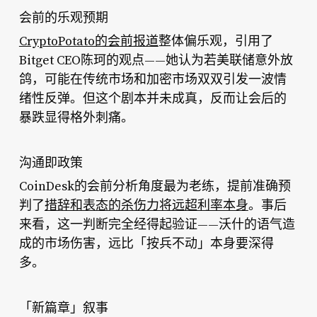
会前的乐观预期
CryptoPotato的会前报道
整体偏乐观，引用了
Bitget CEO陈珂的观点——她认为若美联储意外放
鸽，可能在传统市场和加密市场双双引发一波情
绪性反弹。但这个剧本并未成真，反而让会后的
暴跌显得格外刺痛。
沟通即政策
CoinDesk的会前分析角度最为老练，提前准确预
判了
措辞和表态的杀伤力将远超利率本身
。事后
来看，这一判断完全经得起验证——沃什的语气造
成的市场伤害，远比「按兵不动」本身要深得
多。
「新篇章」叙事