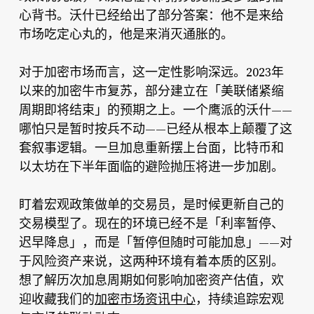
心背书。沃什已经给出了部分答案：他不是来给
市场吃定心丸的，他是来消灭通胀的。
对于加密市场而言，这一定性影响深远。2023年
以来的加密牛市复苏，部分建立在「美联储紧缩
周期即将结束」的预期之上。一个鹰派的沃什——
哪怕只是暂时按兵不动——已经从根本上颠覆了这
套叙事逻辑。一旦加息重新摆上台面，比特币和
以太坊在下半年面临的避险抛压将进一步加剧。
盯着宏观政策做单的交易员，是时候更新自己的
交易模型了。现在的环境已经不是「利率暂停、
迟早降息」，而是「暂停但随时可能加息」——对
于风险资产来说，这两种环境有着本质的区别。
想了解历次加息周期如何影响加密资产估值，欢
迎收藏我们的
加密市场资讯中心
，持续追踪宏观