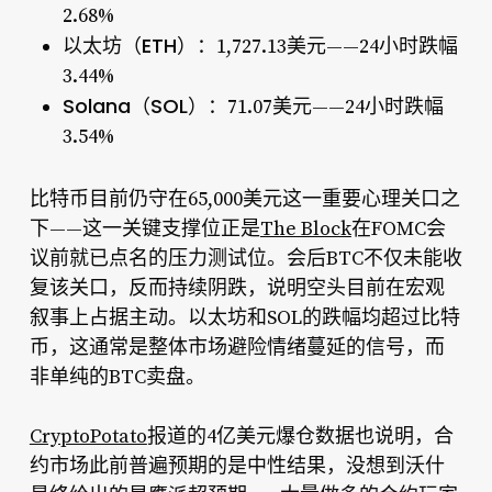
2.68%
以太坊（ETH）：
1,727.13美元——24小时跌幅
3.44%
Solana（SOL）：
71.07美元——24小时跌幅
3.54%
比特币目前仍守在65,000美元这一重要心理关口之
下——这一关键支撑位正是
The Block
在FOMC会
议前就已点名的压力测试位。会后BTC不仅未能收
复该关口，反而持续阴跌，说明空头目前在宏观
叙事上占据主动。以太坊和SOL的跌幅均超过比特
币，这通常是整体市场避险情绪蔓延的信号，而
非单纯的BTC卖盘。
CryptoPotato
报道的4亿美元爆仓数据也说明，合
约市场此前普遍预期的是中性结果，没想到沃什