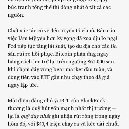
bức tranh tổng thể thì đồng nhất ở tất cả các
nguồn.
Chất xúc tác có vẻ đến từ yếu tố vĩ mô. Báo cáo
việc làm Mỹ yếu hơn kỳ vọng đã xoa dịu lo ngại
Fed tiếp tục tăng lãi suất, tạo dư địa cho các tài
sản rủi ro hồi phục. Bitcoin phản ứng ngay
bằng cách leo trở lại trên ngưỡng $61.000 sau
khi chạm đáy vùng bear market đầu tuần, và
dòng tiền vào ETF gần như chạy theo đà giá
ngay lập tức.
Một điểm đáng chú ý: IBIT của BlackRock —
thường là quỹ hút vốn mạnh nhất thị trường —
lại là
quỹ duy nhất
ghi nhận rút ròng trong ngày
hôm đó, với $40,4 triệu chảy ra và kéo dài chuỗi