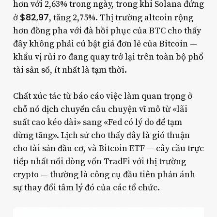
hơn với 2,63% trong ngày, trong khi Solana đứng
$82,97
ở
, tăng 2,75%. Thị trường altcoin rộng
hơn đồng pha với đà hồi phục của BTC cho thấy
đây không phải cú bật giá đơn lẻ của Bitcoin —
khẩu vị rủi ro đang quay trở lại trên toàn bộ phổ
tài sản số, ít nhất là tạm thời.
Chất xúc tác từ báo cáo việc làm quan trọng ở
chỗ nó dịch chuyển câu chuyện vĩ mô từ «lãi
suất cao kéo dài» sang «Fed có lý do để tạm
dừng tăng». Lịch sử cho thấy đây là gió thuận
cho tài sản đầu cơ, và Bitcoin ETF — cây cầu trực
tiếp nhất nối dòng vốn TradFi với thị trường
crypto — thường là công cụ đầu tiên phản ánh
sự thay đổi tâm lý đó của các tổ chức.