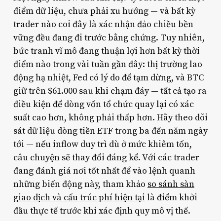
điểm dữ liệu, chưa phải xu hướng — và bất kỳ
trader nào coi đây là xác nhận đảo chiều bền
vững đều đang đi trước bằng chứng. Tuy nhiên,
bức tranh vĩ mô đang thuận lợi hơn bất kỳ thời
điểm nào trong vài tuần gần đây: thị trường lao
động hạ nhiệt, Fed có lý do để tạm dừng, và BTC
giữ trên $61.000 sau khi chạm đáy — tất cả tạo ra
điều kiện để dòng vốn tổ chức quay lại có xác
suất cao hơn, không phải thấp hơn. Hãy theo dõi
sát dữ liệu dòng tiền ETF trong ba đến năm ngày
tới — nếu inflow duy trì dù ở mức khiêm tốn,
câu chuyện sẽ thay đổi đáng kể. Với các trader
đang đánh giá nơi tốt nhất để vào lệnh quanh
những biến động này, tham khảo
so sánh sàn
giao dịch và cấu trúc phí hiện tại
là điểm khởi
đầu thực tế trước khi xác định quy mô vị thế.