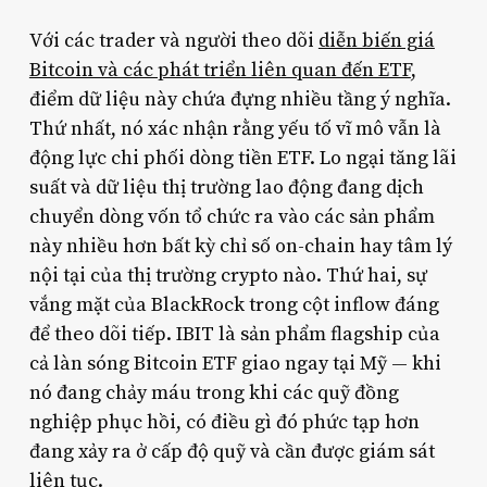
Với các trader và người theo dõi
diễn biến giá
Bitcoin và các phát triển liên quan đến ETF
,
điểm dữ liệu này chứa đựng nhiều tầng ý nghĩa.
Thứ nhất, nó xác nhận rằng yếu tố vĩ mô vẫn là
động lực chi phối dòng tiền ETF. Lo ngại tăng lãi
suất và dữ liệu thị trường lao động đang dịch
chuyển dòng vốn tổ chức ra vào các sản phẩm
này nhiều hơn bất kỳ chỉ số on-chain hay tâm lý
nội tại của thị trường crypto nào. Thứ hai, sự
vắng mặt của BlackRock trong cột inflow đáng
để theo dõi tiếp. IBIT là sản phẩm flagship của
cả làn sóng Bitcoin ETF giao ngay tại Mỹ — khi
nó đang chảy máu trong khi các quỹ đồng
nghiệp phục hồi, có điều gì đó phức tạp hơn
đang xảy ra ở cấp độ quỹ và cần được giám sát
liên tục.