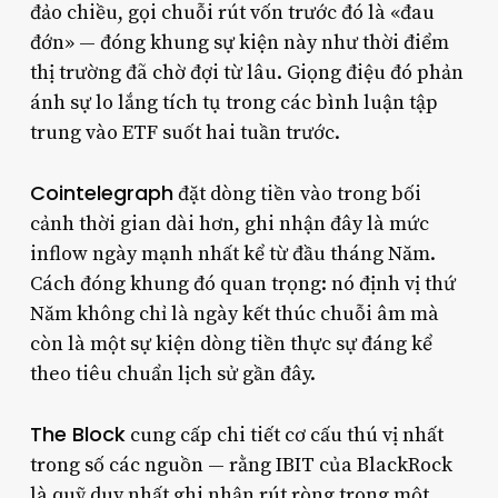
đảo chiều, gọi chuỗi rút vốn trước đó là «đau
đớn» — đóng khung sự kiện này như thời điểm
thị trường đã chờ đợi từ lâu. Giọng điệu đó phản
ánh sự lo lắng tích tụ trong các bình luận tập
trung vào ETF suốt hai tuần trước.
Cointelegraph
đặt dòng tiền vào trong bối
cảnh thời gian dài hơn, ghi nhận đây là mức
inflow ngày mạnh nhất kể từ đầu tháng Năm.
Cách đóng khung đó quan trọng: nó định vị thứ
Năm không chỉ là ngày kết thúc chuỗi âm mà
còn là một sự kiện dòng tiền thực sự đáng kể
theo tiêu chuẩn lịch sử gần đây.
The Block
cung cấp chi tiết cơ cấu thú vị nhất
trong số các nguồn — rằng IBIT của BlackRock
là quỹ duy nhất ghi nhận rút ròng trong một