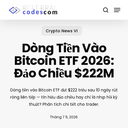
Skip
Menu
to
search
main
content
Crypto News VI
Dòng Tiền Vào
Bitcoin ETF 2026:
Đảo Chiều $222M
Dòng tiền vào Bitcoin ETF đạt $222 triệu sau 10 ngày rút
ròng liên tiếp — tín hiệu đảo chiều hay chỉ là nhịp hồi kỹ
thuật? Phân tích chi tiết cho trader.
Tháng 7 5, 2026