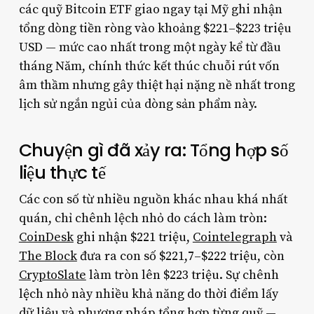
các quỹ Bitcoin ETF giao ngay tại Mỹ ghi nhận
tổng dòng tiền ròng vào khoảng $221–$223 triệu
USD — mức cao nhất trong một ngày kể từ đầu
tháng Năm, chính thức kết thúc chuỗi rút vốn
âm thầm nhưng gây thiệt hại nặng nề nhất trong
lịch sử ngắn ngủi của dòng sản phẩm này.
Chuyện gì đã xảy ra: Tổng hợp số
liệu thực tế
Các con số từ nhiều nguồn khác nhau khá nhất
quán, chỉ chênh lệch nhỏ do cách làm tròn:
CoinDesk
ghi nhận $221 triệu,
Cointelegraph
và
The Block
đưa ra con số $221,7–$222 triệu, còn
CryptoSlate
làm tròn lên $223 triệu. Sự chênh
lệch nhỏ này nhiều khả năng do thời điểm lấy
dữ liệu và phương pháp tổng hợp từng quỹ —