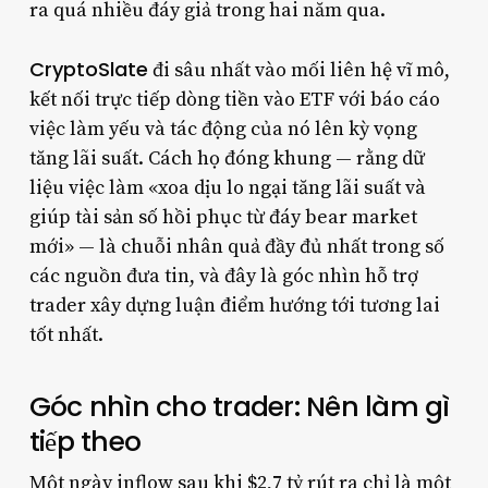
ra quá nhiều đáy giả trong hai năm qua.
CryptoSlate
đi sâu nhất vào mối liên hệ vĩ mô,
kết nối trực tiếp dòng tiền vào ETF với báo cáo
việc làm yếu và tác động của nó lên kỳ vọng
tăng lãi suất. Cách họ đóng khung — rằng dữ
liệu việc làm «xoa dịu lo ngại tăng lãi suất và
giúp tài sản số hồi phục từ đáy bear market
mới» — là chuỗi nhân quả đầy đủ nhất trong số
các nguồn đưa tin, và đây là góc nhìn hỗ trợ
trader xây dựng luận điểm hướng tới tương lai
tốt nhất.
Góc nhìn cho trader: Nên làm gì
tiếp theo
Một ngày inflow sau khi $2,7 tỷ rút ra chỉ là một