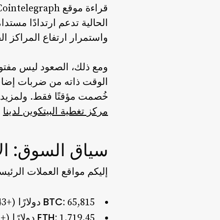
قراءة موقع Cointelegraph جاءت أكثر تفاؤلًا بشأن الإعداد الفني.
الحالية تدعم ارتدادًا مستدا
واستمرار ارتفاع المراكز الق
ومع ذلك، الصعود ليس مفتوح
الوقت ذاته من ضربات إضافي
خُصمت مؤقتًا فقط. ولمزيد م
مركز تغطية البيتكوين لدينا
ن
سياق السوق: ال
إليكم مواقع العملات الرئيسية
BTC:
65,815 دولارًا (+2.43% خلال 24 ساعة) — يضغط على الحد العلوي للنطاق الأخير
ETH: