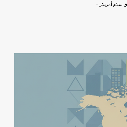
وق 65,500 دولار مع إعلان اتفاق سلام أمريكي-