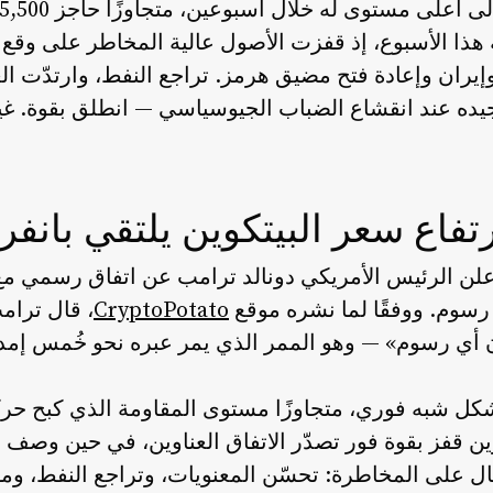
ذا الأسبوع، إذ قفزت الأصول عالية المخاطر على وقع أن
وإيران وإعادة فتح مضيق هرمز. تراجع النفط، وارتدّت ال
يده عند انقشاع الضباب الجيوسياسي — انطلق بقوة. غير 
تفاع سعر البيتكوين يلتقي بانف
علن الرئيس الأمريكي دونالد ترامب عن اتفاق رسمي مع إ
رسوم. ووفقًا لما نشره موقع
CryptoPotato
، قال ترام
أي رسوم» — وهو الممر الذي يمر عبره نحو خُمس إمداد
بشكل شبه فوري، متجاوزًا مستوى المقاومة الذي كبح حر
وين قفز بقوة فور تصدّر الاتفاق العناوين، في حين وصف
قبال على المخاطرة: تحسّن المعنويات، وتراجع النفط، 