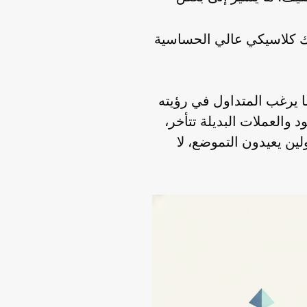
رى، وهو سلوك كلاسيكي عالي الحساسية
ث النسبة المئوية، وهو ما يرغب المتداول في رؤيته
د والعملات البديلة تتأخر،
لين يعيدون التموضع، لا