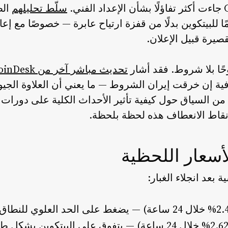
سلّط تحليلهم
الض
مًا للبيتكوين بدلًا من قفزة ارتياح عابرة — خصوصًا مع إ
صيرة قبيل الإعلان.
ًا بلا شروط. فقد أشار
تحديث مباشر آخر من CoinDesk
ة إن خرقت إيران الشروط — ما يعني أن العلاوة الجيوسي
ن السياق حول كيفية تأثير الأحداث الكلية على دورات ال
قاط الانعطاف هذه لحظة بلحظة.
أسعار اللحظية
 بعد انجلاء الغبار:
1,719.45 دولارًا (+2.62% خلال 24 ساعة) — يتفوق على البي