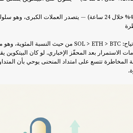
71.36 دولارًا (+4.71% خلال 24 ساعة) — يتصدر العملات الكب
طرة
البنية هنا نموذجية لارتداد ارتياح: SOL > ETH > BTC من حي
ت الاستمرار بعد المحفّز الإخباري. لو كان البيتكوين يقو
ية المخاطرة تتسع على امتداد المنحنى يوحي بأن المتداو
.