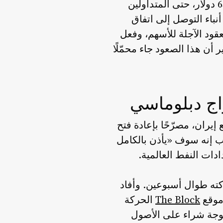
فاجأ ارتفاع سعر البيتكوين إلى أعلى مستوى له خلال أسبوعين، متجاوزًا حاجز 65,500 دولار، حتى المتداولين
باء التوصل إلى اتفاق
عقود الآجلة للأسهم، وفعل
أن هذا الصعود جاء محمّلًا
راج دبلوماسي
يران، مصرّحًا بإعادة فتح
ب إنه سوف «يأذن بالكامل
ات النفط العالمية.
كته طوال أسبوعين. وأفاد
 موقع
The Block
الحركة
وموجة شراء على الأصول