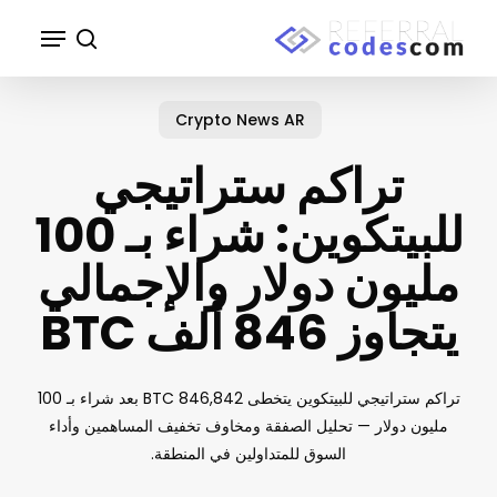
p
Menu
o
search
n
Close
t
Menu
Crypto News AR
تراكم ستراتيجي
للبيتكوين: شراء بـ 100
مليون دولار والإجمالي
يتجاوز 846 ألف BTC
تراكم ستراتيجي للبيتكوين يتخطى 846,842 BTC بعد شراء بـ 100
مليون دولار — تحليل الصفقة ومخاوف تخفيف المساهمين وأداء
السوق للمتداولين في المنطقة.