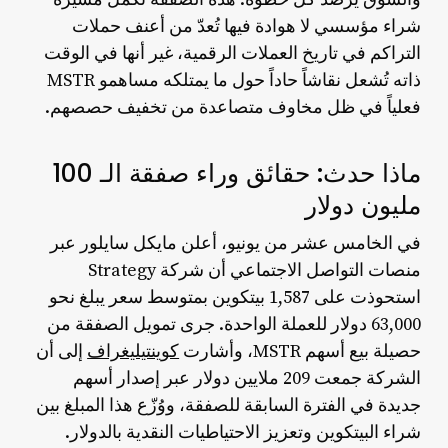
شراء مؤسسي لا هوادة فيها تُعدّ من أعنف حملات
التراكم في تاريخ العملات الرقمية، غير أنها في الوقت
ذاته تُشعل نقاشاً حاداً حول ما يمتلكه مساهمو MSTR
فعلياً في ظل مخاوف متصاعدة من تخفيف حصصهم.
ماذا حدث: حقائق وراء صفقة الـ 100
مليون دولار
في الخامس عشر من يونيو، أعلن مايكل سايلور عبر
منصات التواصل الاجتماعي أن شركة Strategy
استحوذت على 1,587 بيتكوين بمتوسط سعر يبلغ نحو
63,000 دولار للعملة الواحدة. جرى تمويل الصفقة من
حصيلة بيع أسهم MSTR، وأشارت
كوينتيليغراف
إلى أن
الشركة جمعت 209 ملايين دولار عبر إصدار أسهم
جديدة في الفترة السابقة للصفقة، ووُزّع هذا المبلغ بين
شراء البيتكوين وتعزيز الاحتياطيات النقدية بالدولار.