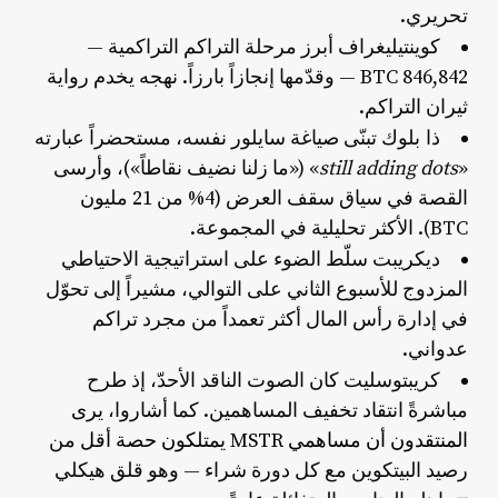
تحريري.
كوينتيليغراف
أبرز مرحلة التراكم التراكمية —
846,842 BTC — وقدّمها إنجازاً بارزاً. نهجه يخدم رواية
ثيران التراكم.
ذا بلوك
تبنّى صياغة سايلور نفسه، مستحضراً عبارته
«
still adding dots
» («ما زلنا نضيف نقاطاً»)، وأرسى
القصة في سياق سقف العرض (4% من 21 مليون
BTC). الأكثر تحليلية في المجموعة.
ديكريبت
سلّط الضوء على استراتيجية الاحتياطي
المزدوج للأسبوع الثاني على التوالي، مشيراً إلى تحوّل
في إدارة رأس المال أكثر تعمداً من مجرد تراكم
عدواني.
كريبتوسليت
كان الصوت الناقد الأحدّ، إذ طرح
مباشرةً انتقاد تخفيف المساهمين. كما أشاروا،
يرى
المنتقدون أن مساهمي MSTR يمتلكون حصة أقل
من
رصيد البيتكوين مع كل دورة شراء — وهو قلق هيكلي