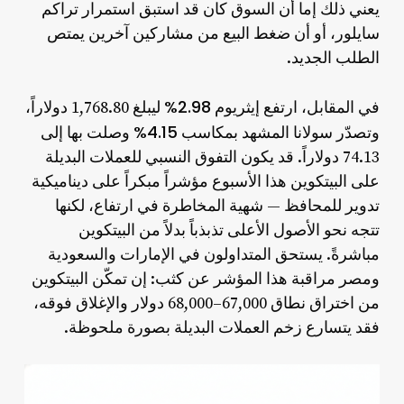
يعني ذلك إما أن السوق كان قد استبق استمرار تراكم
سايلور، أو أن ضغط البيع من مشاركين آخرين يمتص
الطلب الجديد.
2.98%
في المقابل، ارتفع إيثريوم
ليبلغ 1,768.80 دولاراً،
4.15%
وتصدّر سولانا المشهد بمكاسب
وصلت بها إلى
74.13 دولاراً. قد يكون التفوق النسبي للعملات البديلة
على البيتكوين هذا الأسبوع مؤشراً مبكراً على ديناميكية
تدوير للمحافظ — شهية المخاطرة في ارتفاع، لكنها
تتجه نحو الأصول الأعلى تذبذباً بدلاً من البيتكوين
مباشرةً. يستحق المتداولون في الإمارات والسعودية
ومصر مراقبة هذا المؤشر عن كثب: إن تمكّن البيتكوين
من اختراق نطاق 67,000–68,000 دولار والإغلاق فوقه،
فقد يتسارع زخم العملات البديلة بصورة ملحوظة.