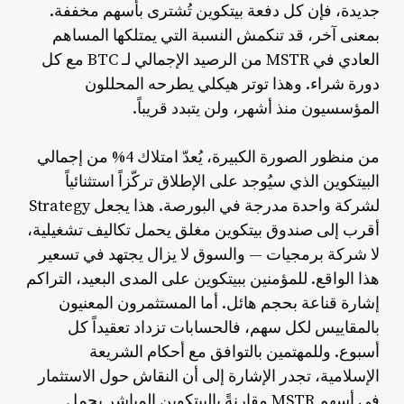
جديدة، فإن كل دفعة بيتكوين تُشترى بأسهم مخففة.
بمعنى آخر، قد تنكمش النسبة التي يمتلكها المساهم
العادي في MSTR من الرصيد الإجمالي لـ BTC مع كل
دورة شراء. وهذا توتر هيكلي يطرحه المحللون
المؤسسيون منذ أشهر، ولن يتبدد قريباً.
من منظور الصورة الكبيرة، يُعدّ امتلاك 4% من إجمالي
البيتكوين الذي سيُوجد على الإطلاق تركّزاً استثنائياً
لشركة واحدة مدرجة في البورصة. هذا يجعل Strategy
أقرب إلى صندوق بيتكوين مغلق يحمل تكاليف تشغيلية،
لا شركة برمجيات — والسوق لا يزال يجتهد في تسعير
هذا الواقع. للمؤمنين ببيتكوين على المدى البعيد، التراكم
إشارة قناعة بحجم هائل. أما المستثمرون المعنيون
بالمقاييس لكل سهم، فالحسابات تزداد تعقيداً كل
أسبوع. وللمهتمين بالتوافق مع أحكام الشريعة
الإسلامية، تجدر الإشارة إلى أن النقاش حول الاستثمار
في أسهم MSTR مقارنةً بالبيتكوين المباشر يحمل