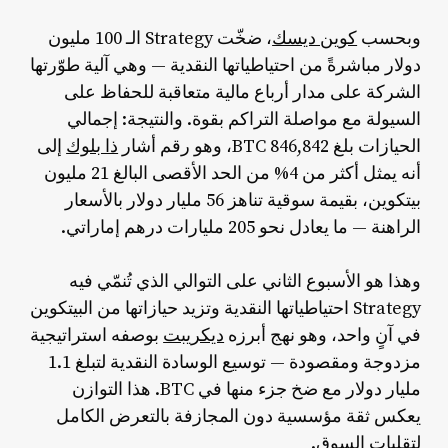
وبحسب
كوين ديسك
، ضخّت Strategy الـ 100 مليون
دولار مباشرةً من احتياطياتها النقدية — وهي آلية طوّرتها
الشركة على مدار أرباع مالية متعاقبة للحفاظ على
السيولة مع مواصلة التراكم بقوة. والنتيجة: إجمالي
الحيازات بلغ 846,842 BTC، وهو رقم أشار
ذا بلوك
إلى
أنه يمثل أكثر من 4% من الحد الأقصى البالغ 21 مليون
بيتكوين، بقيمة سوقية تناهز 56 مليار دولار بالأسعار
الراهنة — ما يعادل نحو 205 مليارات درهم إماراتي.
وهذا هو الأسبوع الثاني على التوالي الذي تُنمّي فيه
Strategy احتياطياتها النقدية وتزيد حيازاتها من البيتكوين
في آنٍ واحد، وهو نهج أبرزه
ديكريبت
بوصفه استراتيجية
مزدوجة ومقصودة — توسيع الوسادة النقدية لتبلغ 1.1
مليار دولار مع ضخ جزء منها في BTC. هذا التوازن
يعكس ثقة مؤسسية دون المجازفة بالتعرض الكامل
لتقلبات السوق.