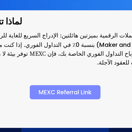
لماذا تتم
. إذا كنت م
الاحتفاظ بنسبة 100٪ من أرباح التدا
لعقود الآجلة.
MEXC Referral Link