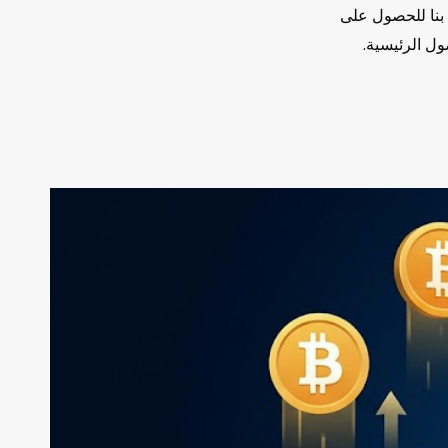
لم العملات الرقمية؟ استخدم كود إحالة MEXC الخاص بنا للحصول على