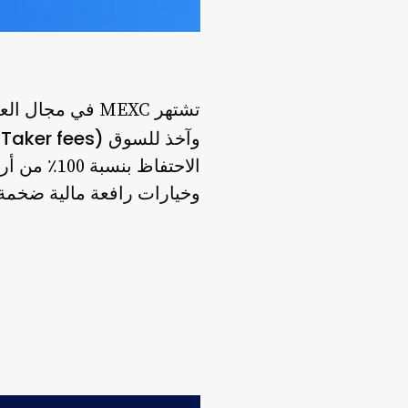
تشتهر MEXC في مجال العملات الرقمية بميزتين هائلتين: الإدراج السريع للغاية للرموز الجديدة، و
وآخذ للسوق (Maker and Taker fees) بنسبة 0٪ في التداول الفوري
وخيارات رافعة مالية ضخمة ل