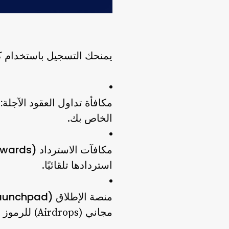
يمنحك التسجيل باستخدام كود إحالة MEXC الخاص بنا أعلى مستوى من
مكافأة تداول العقود الآجلة:
الخاص بك.
مكافآت الاسترداد (Kickback Rewards):
استردادها تلقائيًا.
منصة الإطلاق (Launchpad) و Kickstarter:
مجاني (Airdrops) للرموز المدرجة حديثًا.