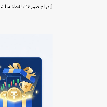
[إدراج صورة 2: لقطة شاشة تعليمية واضحة تُظهر مربع تسجيل MEXC مع إبراز كود الإحالة باللون الأحمر]