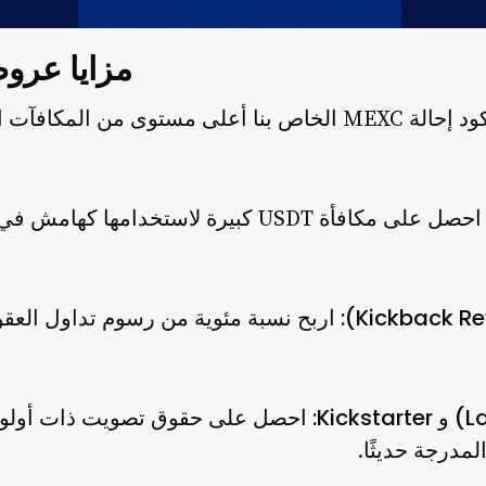
مزايا عروض MEXC ال
 المكافآت الترويجية:
احصل على مكافأة USDT كبيرة لاستخدامها 
اربح نسبة مئوية من رسوم تداول العقود
احصل على حقوق تصويت ذات أولوي