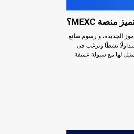
يز منصة MEXC؟
رسوم صانع
تداولًا نشطًا وترغب في
ول الفوري الخاصة بك، فإن MEXC توفر بيئة لا مثيل لها مع سيولة عميقة