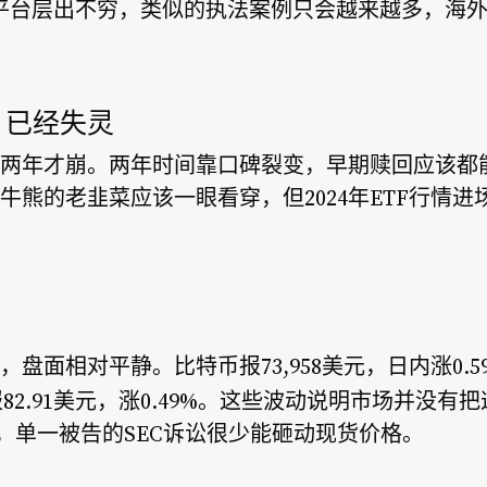
ic交易平台层出不穷，类似的执法案例只会越来越多，
」已经失灵
两年才崩。两年时间靠口碑裂变，早期赎回应该都
牛熊的老韭菜应该一眼看穿，但2024年ETF行情
比特币
，盘面相对平静。
报73,958美元，日内涨0.5
报82.91美元，涨0.49%。这些波动说明市场并没
，单一被告的SEC诉讼很少能砸动现货价格。