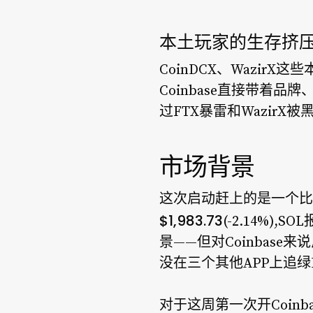
本土玩家的生存挤
CoinDCX、Wazi
Coinbase直接带着
过FTX暴雷和Wazir
市场背景
这次启动赶上的是一个比
$1,983.73
(-2.14%),SOL
景——但对Coinbas
没在三个其他APP上追绿
对于这周第一次开Coin