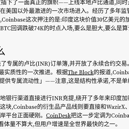
在印度插下了一面真正的旗帜——上线本地卢比通道,同
在美国以外最激进的一次市场进入。经历了多年监管
Coinbase这次押注的是:印度这块价值30亿美元
TC回调跌破74K的时点入场,要么是胆大,要么是
么
户上线了专属的卢比(INR)订单簿,并开放了永续合约
后,最实质性的一次推进。根据
The Block
的报道,Coi
以提供专属流动性」——注意,这是结构性承诺,不是
地银行渠道直接进行INR充提,绕开了多年来印度
,Coinbase的衍生品产品线则要直接和WazirX、
岸平台正面硬刚。
CoinDesk
把这一步定调为Coinb
看体量不算大,但用户增速是全世界最快的之一。