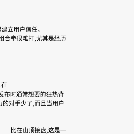
期里建立用户信任。
套组合拳很难打,尤其是经历
H在
旗舰发布时通常想要的狂热背
力的对手少了,而且当用户
。
点——比在山顶接盘,这是一