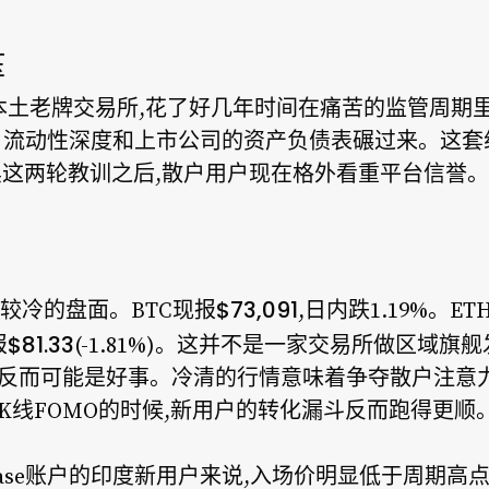
压
rX这些本土老牌交易所,花了好几年时间在痛苦的监管周
品牌、流动性深度和上市公司的资产负债表碾过来。这
X被黑这两轮教训之后,散户用户现在格外看重平台信誉。
$73,091
较冷的盘面。BTC现报
,日内跌1.19%。ET
$81.33
报
(-1.81%)。这并不是一家交易所做区域
e来说反而可能是好事。冷清的行情意味着争夺散户注意
K线FOMO的时候,新用户的转化漏斗反而跑得更顺
base账户的印度新用户来说,入场价明显低于周期高