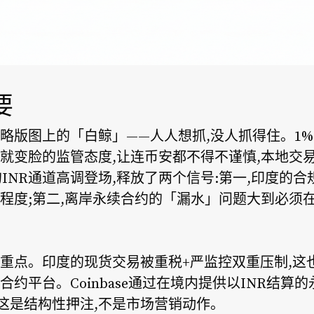
要
略版图上的「白鲸」——人人想抓,没人抓得住。1%
就变脸的监管态度,让连币安都不得不谨慎,本地交
完整的INR通道高调登场,释放了两个信号:第一,印度
程度;第二,离岸永续合约的「漏水」问题大到必须
重点。印度的现货交易被重税+严监控双重压制,这
约平台。Coinbase通过在境内提供以INR结算
这是结构性押注,不是市场营销动作。